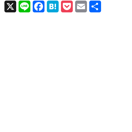
X
L
F
H
P
E
共
i
a
a
o
m
有
n
c
t
c
a
e
e
e
k
i
b
n
e
l
o
a
t
o
k