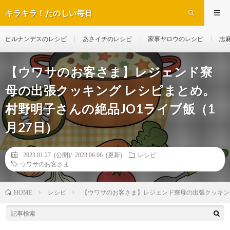
キラキラ！たのしい毎日
ヒルナンデスのレシピ
あさイチのレシピ
家事ヤロウのレシピ
志
【ウワサのお客さま】レジェンド寮
母の出張クッキング レシピまとめ。
村野明子さんの絶品JO1ライブ飯（1
月27日）
2023.01.27 (公開)/
2023.06.06 (更新)
レシピ
ウワサのお客さま
レシピ
【ウワサのお客さま】レジェンド寮母の出張クッキング
HOME