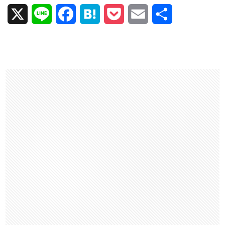
X
L
F
H
P
E
共
i
a
a
o
m
有
n
c
t
c
a
e
e
e
k
i
b
n
e
l
o
a
t
o
k