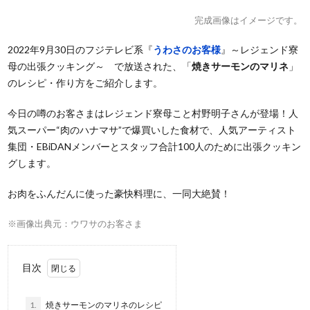
完成画像はイメージです。
2022年9月30日のフジテレビ系『
うわさのお客様
』～レジェンド寮
母の出張クッキング～ で放送された、「
焼きサーモンのマリネ
」
のレシピ・作り方をご紹介します。
今日の噂のお客さまはレジェンド寮母こと村野明子さんが登場！人
気スーパー“肉のハナマサ”で爆買いした食材で、人気アーティスト
集団・EBiDANメンバーとスタッフ合計100人のために出張クッキン
グします。
お肉をふんだんに使った豪快料理に、一同大絶賛！
※画像出典元：ウワサのお客さま
目次
1.
焼きサーモンのマリネのレシピ