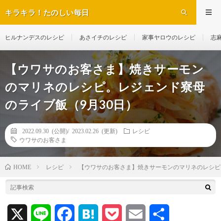
キラキラ！たのしい毎日
ヒルナンデスのレシピ
あさイチのレシピ
家事ヤロウのレシピ
志
【ウワサのお客さま】焼きサーモン
のマリネのレシピ。レジェンド寮母
のライブ飯（9月30日）
2022.09.30 (公開)/
2023.02.26 (更新)
レシピ
ウワサのお客さま
レシピ
【ウワサのお客さま】焼きサーモンのマリネのレシピ
HOME
X
L
F
H
P
E
共