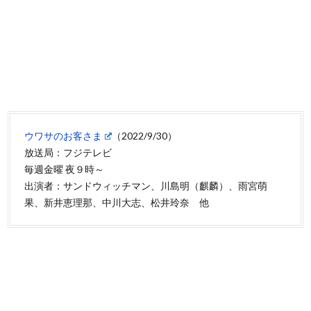
ウワサのお客さま
（2022/9/30）
放送局：フジテレビ
毎週金曜 夜９時～
出演者：サンドウィッチマン、川島明（麒麟）、雨宮萌
果、新井恵理那、中川大志、松井玲奈 他