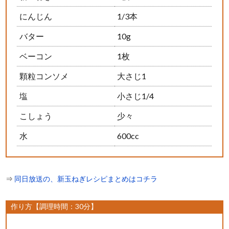
にんじん
1/3本
バター
10g
ベーコン
1枚
顆粒コンソメ
大さじ1
塩
小さじ1/4
こしょう
少々
水
600cc
⇒
同日放送の、新玉ねぎレシピまとめはコチラ
作り方【調理時間：30分】