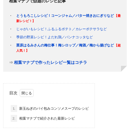
相葉マナブで話題のレシピ記事
とうもろこしレシピ！コーンジャム／バター焼きおにぎりなど
【最
新レシピ！】
じゃがいもレシピ！ふるふるポテト／カレーポテサラなど
季節の野菜レシピ！よだれ鶏／パンナコッタなど
栗原はるみさんの梅仕事！梅シロップ／梅酒／梅から揚げなど
【超
人気！】
⇒
相葉マナブで作ったレシピ一覧はコチラ
目次
1.
新玉ねぎのパイ包みコンソメスープのレシピ
2.
相葉マナブで紹介された最新レシピ