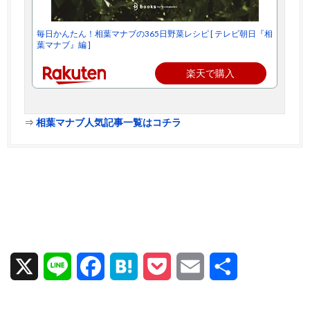
毎日かんたん！相葉マナブの365日野菜レシピ [ テレビ朝日『相
葉マナブ』編 ]
楽天で購入
⇒
相葉マナブ人気記事一覧はコチラ
X
L
F
H
P
E
共
i
a
a
o
m
有