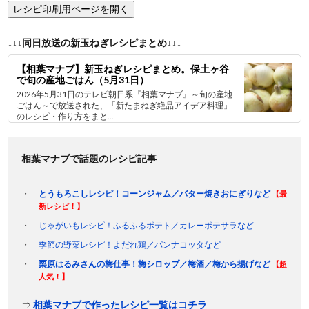
↓↓↓同日放送の新玉ねぎレシピまとめ↓↓↓
【相葉マナブ】新玉ねぎレシピまとめ。保土ヶ谷
で旬の産地ごはん（5月31日）
2026年5月31日のテレビ朝日系『相葉マナブ』～旬の産地
ごはん～で放送された、「新たまねぎ絶品アイデア料理」
のレシピ・作り方をまと...
相葉マナブで話題のレシピ記事
とうもろこしレシピ！コーンジャム／バター焼きおにぎりなど
【最
新レシピ！】
じゃがいもレシピ！ふるふるポテト／カレーポテサラなど
季節の野菜レシピ！よだれ鶏／パンナコッタなど
栗原はるみさんの梅仕事！梅シロップ／梅酒／梅から揚げなど
【超
人気！】
⇒
相葉マナブで作ったレシピ一覧はコチラ