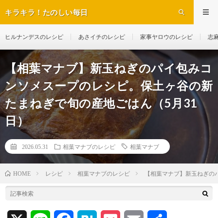
キラキラ！たのしい毎日
ヒルナンデスのレシピ
あさイチのレシピ
家事ヤロウのレシピ
志
【相葉マナブ】新玉ねぎのパイ包みコ
ンソメスープのレシピ。保土ヶ谷の新
たまねぎで旬の産地ごはん（5月31
日）
2026.05.31
相葉マナブのレシピ
相葉マナブ
レシピ
相葉マナブのレシピ
【相葉マナブ】新玉ねぎの
HOME