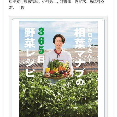
出演者：相葉雅紀、小峠英二、澤部佑、岡部大、あばれる
君、 他