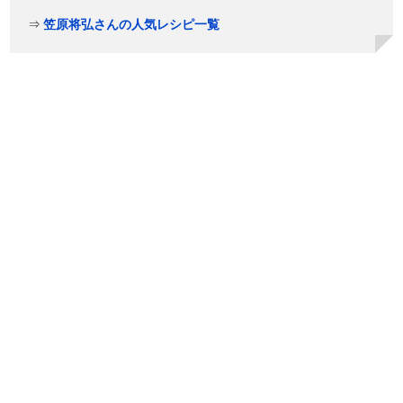
⇒
笠原将弘さんの人気レシピ一覧