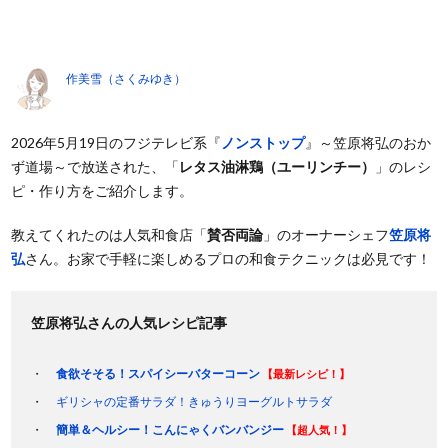
作美雪（さくみゆき）
2026年5月19日のフジテレビ系『
ノンストップ
』～笠原将弘のおか
ず道場～で放送された、「
レタス油淋鶏（ユーリンチー）
」のレシ
ピ・作り方をご紹介します。
教えてくれたのは人気和食店「
賛否両論
」のオーナーシェフ
笠原将
弘
さん。お家で手軽に楽しめるプロの和食テクニックは必見です！
笠原将弘さんの人気レシピ記事
食欲そそる！スパイシーバターコーン
【最新レシピ！】
ギリシャの定番サラダ！きゅうりヨーグルトサラダ
簡単＆ヘルシー！こんにゃくバンバンジー
【超人気！】