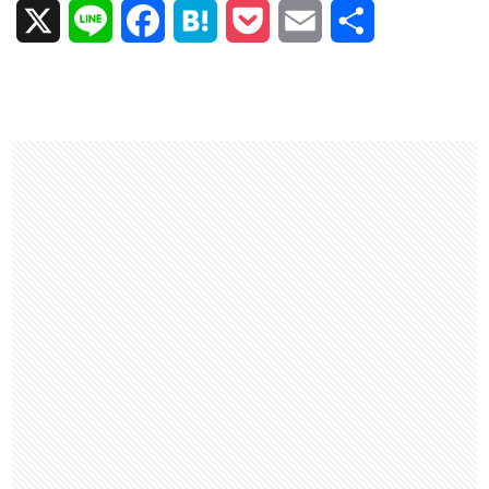
X
L
F
H
P
E
共
i
a
a
o
m
有
n
c
t
c
a
e
e
e
k
i
b
n
e
l
o
a
t
o
k