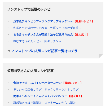
ノンストップで話題のレシピ
茂木流チキンピラフ～ランクアップキッチン～
【最新レシピ！】
冬瓜さつま揚げサッパリ煮～笠原シェフおかず道場～
まるみキッチンさんが伝授！油そば風そうめん
【超人気！】
豚なすそうめん～七五三掛キッチン～
⇒
ノンストップの人気レシピ記事一覧はコチラ
笠原将弘さんの人気レシピ記事
食欲そそる！スパイシーバターコーン
【最新レシピ！】
ギリシャの定番サラダ！きゅうりヨーグルトサラダ
簡単＆ヘルシー！こんにゃくバンバンジー
【超人気！】
新感覚さっぱり浅漬け！ズッキーニのからし漬け