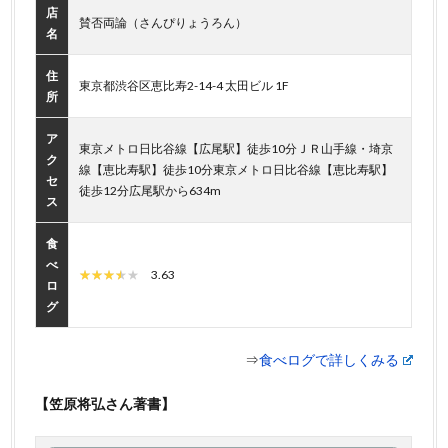
店
賛否両論（さんぴりょうろん）
名
住
東京都渋谷区恵比寿2-14-4 太田ビル 1F
所
ア
東京メトロ日比谷線【広尾駅】徒歩10分ＪＲ山手線・埼京
ク
線【恵比寿駅】徒歩10分東京メトロ日比谷線【恵比寿駅】
セ
徒歩12分広尾駅から634m
ス
食
べ
3.63
ロ
グ
⇒
食べログで詳しくみる
【笠原将弘さん著書】