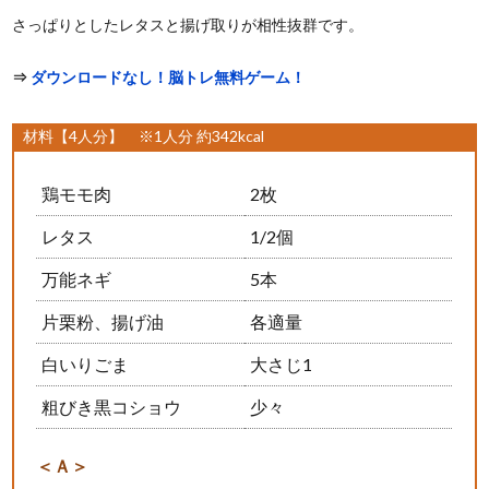
さっぱりとしたレタスと揚げ取りが相性抜群です。
⇒
ダウンロードなし！脳トレ無料ゲーム！
材料【4人分】 ※1人分 約342kcal
鶏モモ肉
2枚
レタス
1/2個
万能ネギ
5本
片栗粉、揚げ油
各適量
白いりごま
大さじ1
粗びき黒コショウ
少々
＜Ａ＞