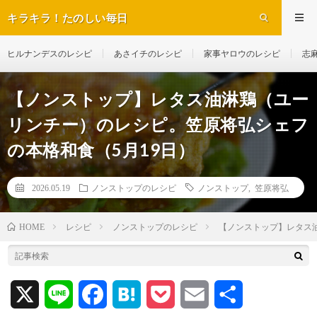
キラキラ！たのしい毎日
ヒルナンデスのレシピ
あさイチのレシピ
家事ヤロウのレシピ
志
【ノンストップ】レタス油淋鶏（ユー
リンチー）のレシピ。笠原将弘シェフ
の本格和食（5月19日）
2026.05.19
ノンストップのレシピ
ノンストップ
,
笠原将弘
レシピ
ノンストップのレシピ
【ノンストップ】レタス
HOME
X
L
F
H
P
E
共