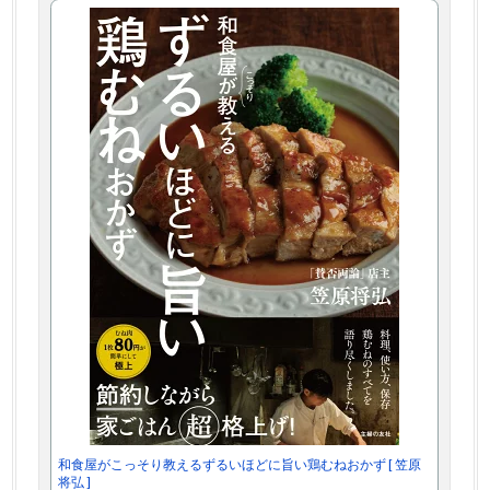
和食屋がこっそり教えるずるいほどに旨い鶏むねおかず [ 笠原
将弘 ]