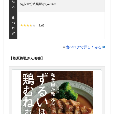
セ
徒歩12分広尾駅から634m
ス
食
べ
3.63
ロ
グ
⇒
食べログで詳しくみる
【笠原将弘さん著書】