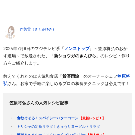
作美雪（さくみゆき）
2025年7月8日のフジテレビ系『
ノンストップ
』～笠原将弘のおか
ず道場～で放送された、「
新ショウガのきんぴら
」のレシピ・作り
方をご紹介します。
教えてくれたのは人気和食店「
賛否両論
」のオーナーシェフ
笠原将
弘
さん。お家で手軽に楽しめるプロの和食テクニックは必見です！
笠原将弘さんの人気レシピ記事
食欲そそる！スパイシーバターコーン
【最新レシピ！】
ギリシャの定番サラダ！きゅうりヨーグルトサラダ
簡単＆ヘルシー！こんにゃくバンバンジー
【超人気！】