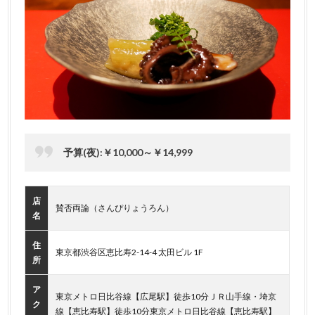
予算(夜):￥10,000～￥14,999
店
賛否両論（さんぴりょうろん）
名
住
東京都渋谷区恵比寿2-14-4 太田ビル 1F
所
ア
東京メトロ日比谷線【広尾駅】徒歩10分ＪＲ山手線・埼京
ク
線【恵比寿駅】徒歩10分東京メトロ日比谷線【恵比寿駅】