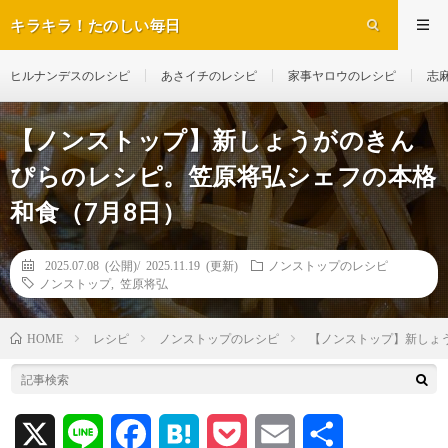
キラキラ！たのしい毎日
ヒルナンデスのレシピ
あさイチのレシピ
家事ヤロウのレシピ
志
【ノンストップ】新しょうがのきん
ぴらのレシピ。笠原将弘シェフの本格
和食（7月8日）
2025.07.08 (公開)/
2025.11.19 (更新)
ノンストップのレシピ
ノンストップ
,
笠原将弘
レシピ
ノンストップのレシピ
【ノンストップ】新しょ
HOME
X
L
F
H
P
E
共