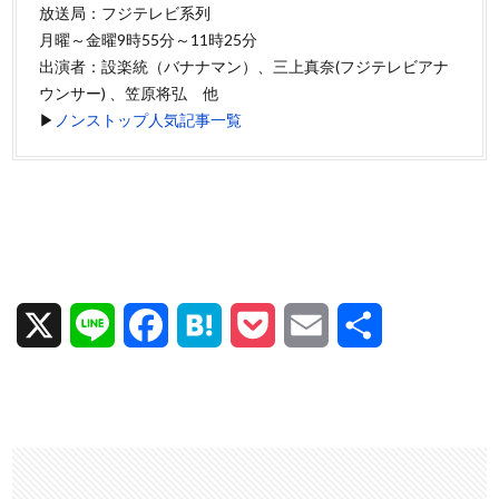
放送局：フジテレビ系列
月曜～金曜9時55分～11時25分
出演者：設楽統（バナナマン）、三上真奈(フジテレビアナ
ウンサー) 、笠原将弘 他
▶
ノンストップ人気記事一覧
X
L
F
H
P
E
共
i
a
a
o
m
有
n
c
t
c
a
e
e
e
k
i