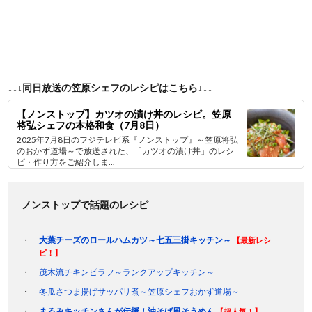
↓↓↓同日放送の笠原シェフのレシピはこちら↓↓↓
【ノンストップ】カツオの漬け丼のレシピ。笠原
将弘シェフの本格和食（7月8日）
2025年7月8日のフジテレビ系『ノンストップ』～笠原将弘
のおかず道場～で放送された、「カツオの漬け丼」のレシ
ピ・作り方をご紹介しま...
ノンストップで話題のレシピ
大葉チーズのロールハムカツ～七五三掛キッチン～
【最新レシ
ピ！】
茂木流チキンピラフ～ランクアップキッチン～
冬瓜さつま揚げサッパリ煮～笠原シェフおかず道場～
まるみキッチンさんが伝授！油そば風そうめん
【超人気！】