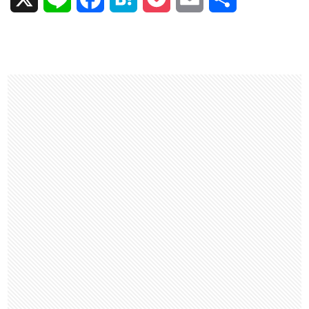
i
a
a
o
m
有
n
c
t
c
a
e
e
e
k
i
b
n
e
l
o
a
t
o
k