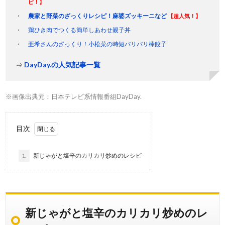
ピ！】
農家と野菜のざっくりレシピ！麻婆ズッキーニなど
【超人気！】
鶏ひき肉でつくる簡単しあわせ親子丼
亜希さんのざっくり！小松菜の時短バリバリ棒餃子
⇒
DayDay.の人気記事一覧
※画像出典元：日本テレビ系情報番組DayDay.
目次
1.
新じゃがと塩辛のカリカリ炒めのレシピ
新じゃがと塩辛のカリカリ炒めのレ