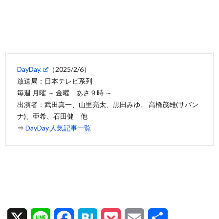
DayDay.
（2025/2/6）
放送局：日本テレビ系列
毎週 月曜 ～ 金曜 あさ９時 ～
出演者：武田真一、山里亮太、黒田みゆ、 高橋茂雄(サバン
ナ)、亜希、石田健 他
⇒
DayDay.人気記事一覧
X
L
F
H
P
E
共