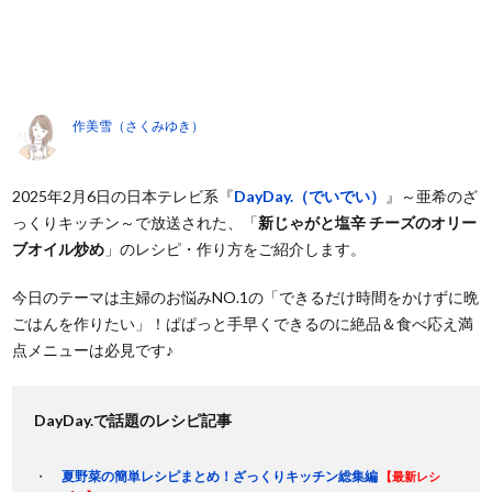
作美雪（さくみゆき）
2025年2月6日の日本テレビ系『
DayDay.（でいでい）
』～亜希のざ
っくりキッチン～で放送された、「
新じゃがと塩辛 チーズのオリー
ブオイル炒め
」のレシピ・作り方をご紹介します。
今日のテーマは主婦のお悩みNO.1の「できるだけ時間をかけずに晩
ごはんを作りたい」！ぱぱっと手早くできるのに絶品＆食べ応え満
点メニューは必見です♪
DayDay.で話題のレシピ記事
夏野菜の簡単レシピまとめ！ざっくりキッチン総集編
【最新レシ