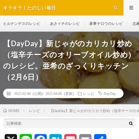
キラキラ！たのしい毎日
ヒルナンデスのレシピ
あさイチのレシピ
家事ヤロウのレシピ
志
【DayDay】新じゃがのカリカリ炒め
（塩辛チーズのオリーブオイル炒め）
のレシピ。亜希のざっくりキッチン
（2月6日）
2025.02.06 (公開)/
2025.04.06 (更新)
レシピ
DayDay.
レシピ
【DayDay】新じゃがのカリカリ炒め（塩辛チーズ
HOME