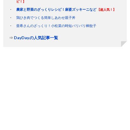
ピ！】
農家と野菜のざっくりレシピ！麻婆ズッキーニなど
【超人気！】
鶏ひき肉でつくる簡単しあわせ親子丼
亜希さんのざっくり！小松菜の時短バリバリ棒餃子
⇒
DayDay.の人気記事一覧