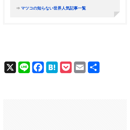
⇒
マツコの知らない世界人気記事一覧
X
L
F
H
P
E
共
i
a
a
o
m
有
n
c
t
c
a
e
e
e
k
i
b
n
e
l
o
a
t