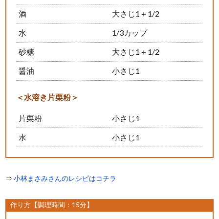
酒
大さじ1＋1/2
水
1/3カップ
砂糖
大さじ1＋1/2
醤油
小さじ1
＜水溶き片栗粉＞
片栗粉
小さじ1
水
小さじ1
⇒
小林まさみさんのレシピはコチラ
作り方【調理時間：15分】