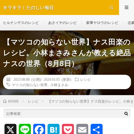
キラキラ！たのしい毎日
ヒルナンデスのレシピ
あさイチのレシピ
家事ヤロウのレシピ
志
【マツコの知らない世界】ナス田楽の
レシピ。小林まさみさんが教える絶品
ナスの世界（8月8日）
2023.08.08 (公開)/
2024.03.05 (更新)
レシピ
マツコの知らない世界
,
小林まさみ
レシピ
【マツコの知らない世界】ナス田楽のレシピ。小林ま
HOME
X
L
F
H
P
E
共