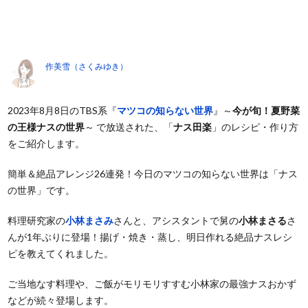
作美雪（さくみゆき）
2023年8月8日のTBS系『
マツコの知らない世界
』～
今が旬！夏野菜
の王様ナスの世界
～ で放送された、「
ナス田楽
」のレシピ・作り方
をご紹介します。
簡単＆絶品アレンジ26連発！今日のマツコの知らない世界は「ナス
の世界」です。
料理研究家の
小林まさみ
さんと、アシスタントで舅の
小林まさる
さ
んが1年ぶりに登場！揚げ・焼き・蒸し、明日作れる絶品ナスレシ
ピを教えてくれました。
ご当地なす料理や、ご飯がモリモリすすむ小林家の最強ナスおかず
などが続々登場します。