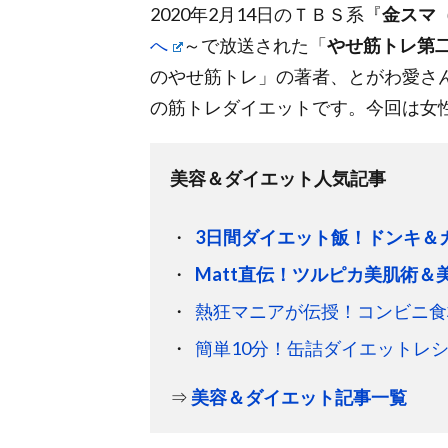
2020年2月14日のＴＢＳ系『
金スマ
へ
～で放送された「
やせ筋トレ第
のやせ筋トレ」の著者、とがわ愛さ
の筋トレダイエットです。今回は女
美容＆ダイエット人気記事
3日間ダイエット飯！ドンキ＆
Matt直伝！ツルピカ美肌術＆
熱狂マニアが伝授！コンビニ食材
簡単10分！缶詰ダイエットレシピ
⇒
美容＆ダイエット記事一覧