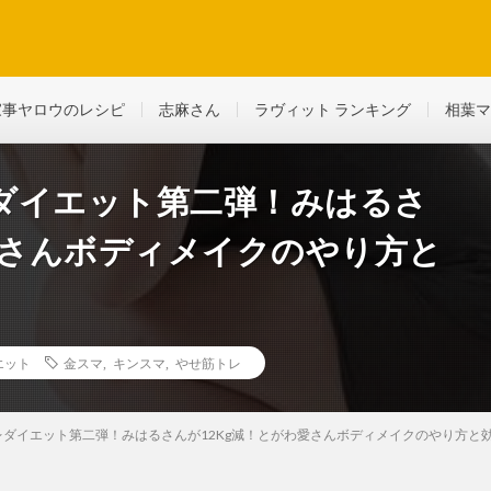
ど、生活に役立つ情報を綴っていきます
家事ヤロウのレシピ
志麻さん
ラヴィット ランキング
相葉マ
ダイエット第二弾！みはるさ
愛さんボディメイクのやり方と
エット
金スマ
,
キンスマ
,
やせ筋トレ
ダイエット第二弾！みはるさんが12Kg減！とがわ愛さんボディメイクのやり方と効