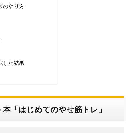
ズのやり方
に
戦した結果
ト本「はじめてのやせ筋トレ」