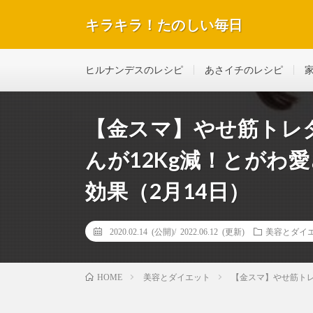
キラキラ！たのしい毎日
テレビで紹介された話題のレシピや美容＆ダイエットな
ヒルナンデスのレシピ
あさイチのレシピ
【金スマ】やせ筋トレ
んが12Kg減！とがわ
効果（2月14日）
2020.02.14 (公開)/
2022.06.12 (更新)
美容とダイ
美容とダイエット
【金スマ】やせ筋トレ
HOME