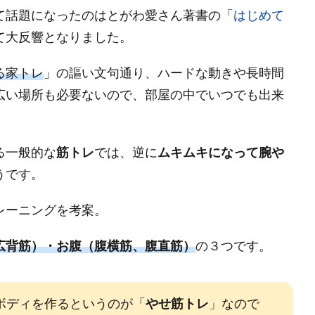
て話題になったのはとがわ愛さん著書の「
はじめて
て大反響となりました。
る家トレ
」の謳い文句通り、ハードな動きや長時間
広い場所も必要ないので、部屋の中でいつでも出来
る一般的な
筋トレ
では、逆に
ムキムキになって腕や
うです。
レーニングを考案。
広背筋）・お腹（腹横筋、腹直筋）
の３つです。
ボディを作るというのが「
やせ筋トレ
」なので