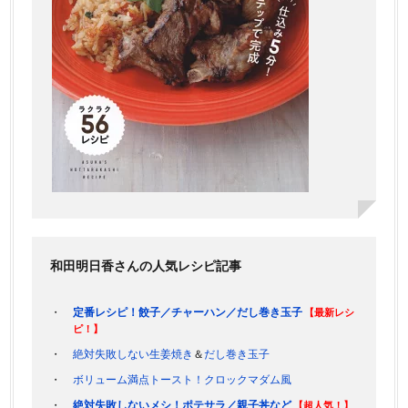
和田明日香さんの人気レシピ記事
定番レシピ！餃子／チャーハン／だし巻き玉子
【最新レシ
ピ！】
絶対失敗しない生姜焼き
＆
だし巻き玉子
ボリューム満点トースト！クロックマダム風
絶対失敗しないメシ！ポテサラ／親子丼など
【超人気！】