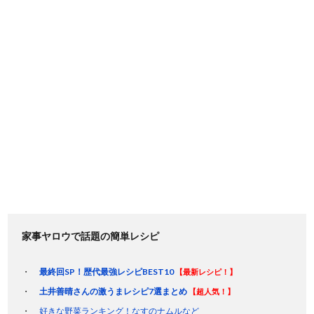
家事ヤロウで話題の簡単レシピ
最終回SP！歴代最強レシピBEST10
【最新レシピ！】
土井善晴さんの激うまレシピ7選まとめ
【超人気！】
好きな野菜ランキング！なすのナムルなど