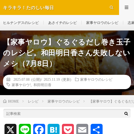
キラキラ！たのしい毎日
ヒルナンデスのレシピ
あさイチのレシピ
家事ヤロウのレシピ
志
【家事ヤロウ】ぐるぐるだし巻き玉子
のレシピ。和田明日香さん失敗しない
メシ（7月8日）
2025.07.08 (公開)/
2025.11.19 (更新)
家事ヤロウのレシピ
家事ヤロウ!
,
和田明日香
レシピ
家事ヤロウのレシピ
【家事ヤロウ】ぐるぐるだ
HOME
X
L
F
H
P
E
共