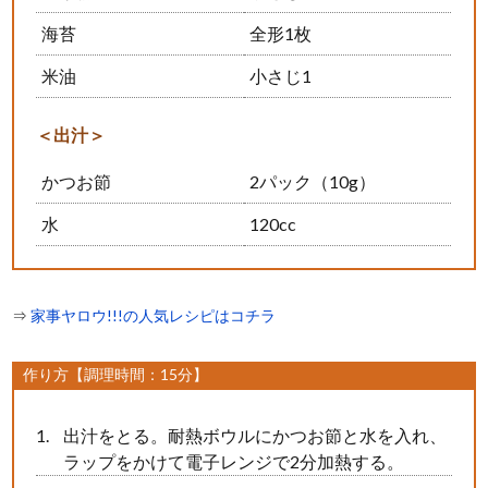
海苔
全形1枚
米油
小さじ1
＜出汁＞
かつお節
2パック（10g）
水
120cc
⇒
家事ヤロウ!!!の人気レシピはコチラ
作り方【調理時間：15分】
出汁をとる。耐熱ボウルにかつお節と水を入れ、
ラップをかけて電子レンジで2分加熱する。