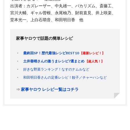
出演者：カズレーザー、中丸雄一、バカリズム、斎藤工、
宮川大輔、ギャル曽根、永尾柚乃、財前直見、井上咲楽、
堂本光一、上白石萌音、和田明日香 他
家事ヤロウで話題の簡単レシピ
最終回SP！歴代最強レシピBEST10
【最新レシピ！】
土井善晴さんの激うまレシピ7選まとめ
【超人気！】
好きな野菜ランキング！なすのナムルなど
和田明日香さんの定番レシピ！餃子／チャーハンなど
⇒
家事ヤロウ レシピ一覧はコチラ