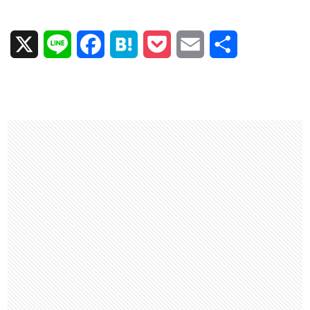
X
L
F
H
P
E
共
i
a
a
o
m
有
n
c
t
c
a
e
e
e
k
i
b
n
e
l
o
a
t
o
k