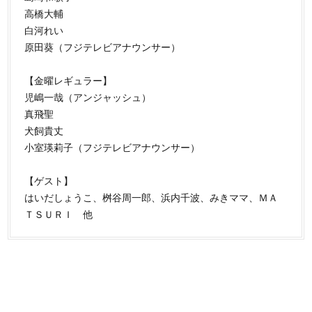
高橋大輔
白河れい
原田葵（フジテレビアナウンサー）
【金曜レギュラー】
児嶋一哉（アンジャッシュ）
真飛聖
犬飼貴丈
小室瑛莉子（フジテレビアナウンサー）
【ゲスト】
はいだしょうこ、桝谷周一郎、浜内千波、みきママ、ＭＡ
ＴＳＵＲＩ 他