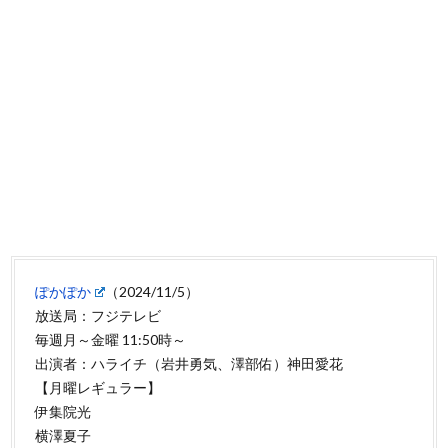
ぽかぽか
（2024/11/5）
放送局：フジテレビ
毎週月～金曜 11:50時～
出演者：ハライチ（岩井勇気、澤部佑）神田愛花
【月曜レギュラー】
伊集院光
横澤夏子