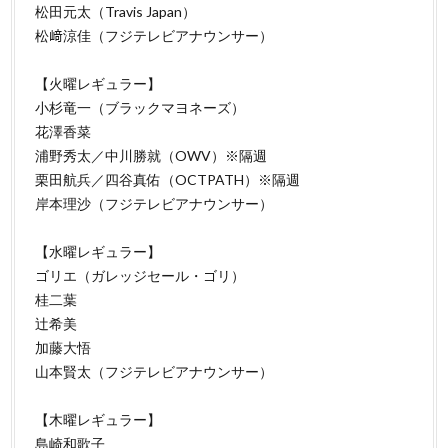
松田元太（Travis Japan）
松﨑涼佳（フジテレビアナウンサー）
【火曜レギュラー】
小杉竜一（ブラックマヨネーズ）
花澤香菜
浦野秀太／中川勝就（OWV）※隔週
栗田航兵／四谷真佑（OCTPATH）※隔週
岸本理沙（フジテレビアナウンサー）
【水曜レギュラー】
ゴリエ（ガレッジセール・ゴリ）
桂二葉
辻希美
加藤大悟
山本賢太（フジテレビアナウンサー）
【木曜レギュラー】
島崎和歌子