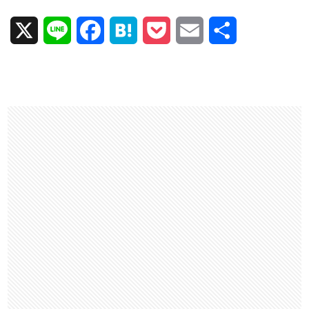
X
L
F
H
P
E
共
i
a
a
o
m
有
n
c
t
c
a
e
e
e
k
i
b
n
e
l
o
a
t
o
k