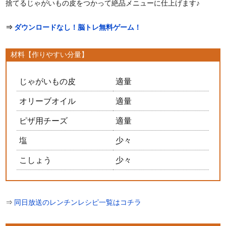
捨てるじゃがいもの皮をつかって絶品メニューに仕上げます♪
⇒
ダウンロードなし！脳トレ無料ゲーム！
材料【作りやすい分量】
じゃがいもの皮
適量
オリーブオイル
適量
ピザ用チーズ
適量
塩
少々
こしょう
少々
⇒
同日放送のレンチンレシピ一覧はコチラ