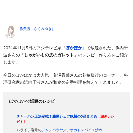
作美雪（さくみゆき）
2024年11月5日のフジテレビ系『
ぽかぽか
』で放送された、浜内千
波さんの「
じゃがいもの皮のガレット
」のレシピ・作り方をご紹介
します。
今日のぽかぽかは大人気！花澤香菜さんの花嫁修行のコーナー。料
理研究家の浜内千波さんが和食の定番料理を教えてくれました。
ぽかぽかで話題のレシピ
チャーハン王決定戦！脇屋シェフ絶賛の5品まとめ
【最新レシ
ピ！】
ハライチ岩井の
ジャンバラヤ
／
アボカドスパイス炒め