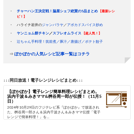
チャーハン王決定戦！脇屋シェフ絶賛の5品まとめ
【最新レシ
ピ！】
ハライチ岩井の
ジャンバラヤ
／
アボカドスパイス炒め
ヤンニョム餅チキン
／
スフレオムライス
【超人気！】
辻ちゃん手料理！筑前煮／豚汁／唐揚げ／ポテト餃子
⇒
ぽかぽかの人気レシピ記事一覧はコチラ
↓↓↓同日放送！電子レンジレシピまとめ↓↓↓
【ぽかぽか】電子レンジ簡単料理レシピまとめ。
浜内千波＆みきママ&桝谷周一郎が伝授！（11月5
日）
2024年10月29日のフジテレビ系『ぽかぽか』で放送され
た、桝谷周一郎さん＆浜内千波さん＆みきママ伝授「電子
レンジで簡単料理！」を...