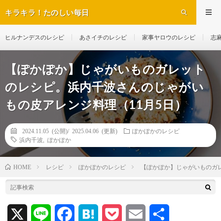
キラキラ！たのしい毎日
ヒルナンデスのレシピ
あさイチのレシピ
家事ヤロウのレシピ
志
【ぽかぽか】じゃがいものガレット
のレシピ。浜内千波さんのじゃがい
もの皮アレンジ料理（11月5日）
2024.11.05 (公開)/
2025.04.06 (更新)
ぽかぽかのレシピ
浜内千波
,
ぽかぽか
レシピ
ぽかぽかのレシピ
【ぽかぽか】じゃがいものガ
HOME
X
L
F
H
P
E
共