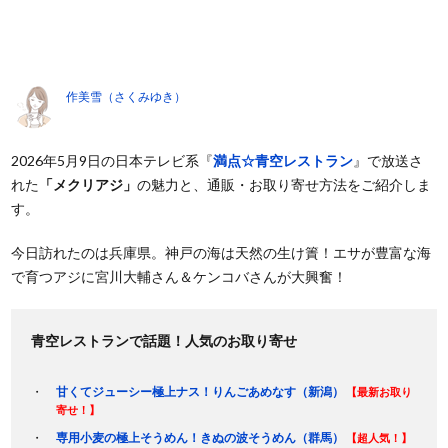
作美雪（さくみゆき）
2026年5月9日の日本テレビ系『
満点☆青空レストラン
』で放送さ
れた
「メクリアジ」
の魅力と、通販・お取り寄せ方法をご紹介しま
す。
今日訪れたのは兵庫県。神戸の海は天然の生け簀！エサが豊富な海
で育つアジに宮川大輔さん＆ケンコバさんが大興奮！
青空レストランで話題！人気のお取り寄せ
甘くてジューシー極上ナス！りんごあめなす（新潟）
【最新お取り
寄せ！】
専用小麦の極上そうめん！きぬの波そうめん（群馬）
【超人気！】