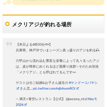
メクリアジが釣れる場所
【本日よる6時30分🐟】
兵庫県、神戸沖でいまシーズン真っ盛りのアジを釣る🎣
六甲山から流れ込む豊富な栄養によって丸々太ったアジ
は、皮が簡単にめくれるほど脂乗り抜群✨そのため別名
「メクリアジ」とも呼ばれてるんです👀
ゲストは㊗️ご結婚&お子さん誕生の
#ケンドーコバヤシ
さん👏…
pic.twitter.com/mjb6vum8Oi
— 満天⭐️青空レストラン【公式】 (@aozora_ntv)
May 9,
2026