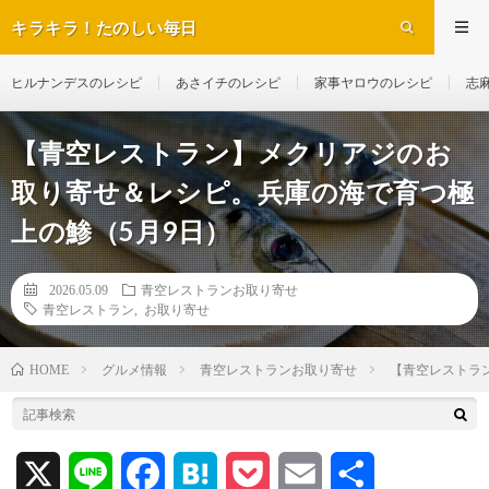
キラキラ！たのしい毎日
ヒルナンデスのレシピ
あさイチのレシピ
家事ヤロウのレシピ
志
【青空レストラン】メクリアジのお
取り寄せ＆レシピ。兵庫の海で育つ極
上の鯵（5月9日）
2026.05.09
青空レストランお取り寄せ
青空レストラン
,
お取り寄せ
グルメ情報
青空レストランお取り寄せ
【青空レストラ
HOME
X
L
F
H
P
E
共