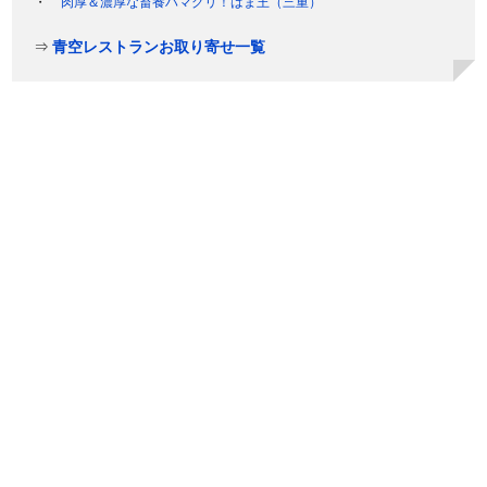
肉厚＆濃厚な畜養ハマグリ！はま王（三重）
⇒
青空レストランお取り寄せ一覧