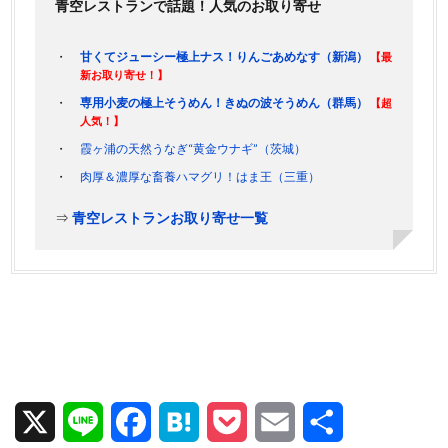
青空レストランで話題！人気のお取り寄せ
甘くてジューシー極上ナス！りんごあめなす（新潟）
【最
新お取り寄せ！】
専用小麦の極上そうめん！きぬの波そうめん（群馬）
【超
人気！】
霞ヶ浦の天然うなぎ“黄金ウナギ”（茨城）
肉厚＆濃厚な畜養ハマグリ！はま王（三重）
⇒
青空レストランお取り寄せ一覧
X
L
F
H
P
E
共