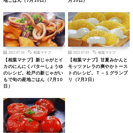
2022.07.10
相葉マナブ
2022.07.03
相葉マナブ
【相葉マナブ】新じゃがとイ
【相葉マナブ】甘夏みかんと
カのにんにくバターしょうゆ
モッツァレラの爽やかトース
のレシピ。松戸の新じゃがい
トのレシピ。Ｔ－１グランプ
もで旬の産地ごはん（7月10
リ（7月3日）
日）