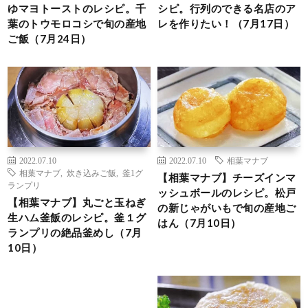
ゆマヨトーストのレシピ。千
シピ。行列のできる名店のア
葉のトウモロコシで旬の産地
レを作りたい！（7月17日）
ご飯（7月24日）
2022.07.10
2022.07.10
相葉マナブ
相葉マナブ
,
炊き込みご飯
,
釜1グ
【相葉マナブ】チーズインマ
ランプリ
ッシュボールのレシピ。松戸
【相葉マナブ】丸ごと玉ねぎ
の新じゃがいもで旬の産地ご
生ハム釜飯のレシピ。釜１グ
はん（7月10日）
ランプリの絶品釜めし（7月
10日）