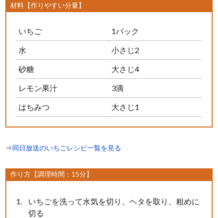
材料【作りやすい分量】
いちご
1パック
水
小さじ2
砂糖
大さじ4
レモン果汁
3滴
はちみつ
大さじ1
⇒
同日放送のいちごレシピ一覧を見る
作り方【調理時間：15分】
いちごを洗って水気を切り、ヘタを取り、粗めに
切る