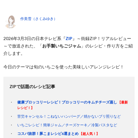
作美雪（さくみゆき）
2026年3月3日の日本テレビ系『
ZIP
』～街録ZIP！リアルレビュー
～で放送された、「
お手製いちごジャム
」のレシピ・作り方をご紹
介します。
今日のテーマは旬のいちごを使った美味しいアレンジレシピ！
ZIPで話題のレシピ記事
健康ブロッコリーレシピ！ブロッコリーのキムチチーズ蒸し
【最新
レシピ！】
苦労キャンセル！こねないハンバーグ／焼かないブリ照りなど
いちごレシピ！簡単ジャム／チーズケーキ／冷製パスタなど
コスパ抜群！豚こまレシピ6選まとめ
【超人気！】