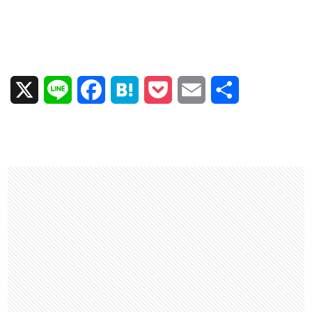
X
L
F
H
P
E
共
i
a
a
o
m
有
n
c
t
c
a
e
e
e
k
i
b
n
e
l
o
a
t
o
k