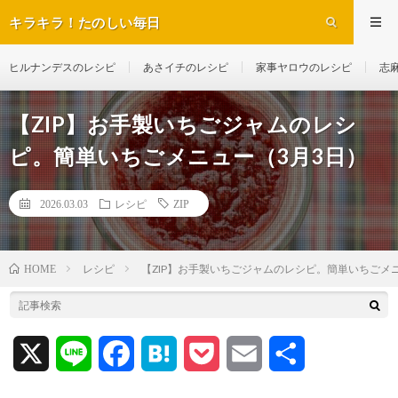
キラキラ！たのしい毎日
ヒルナンデスのレシピ
あさイチのレシピ
家事ヤロウのレシピ
志
【ZIP】お手製いちごジャムのレシ
ピ。簡単いちごメニュー（3月3日）
2026.03.03
レシピ
ZIP
レシピ
【ZIP】お手製いちごジャムのレシピ。簡単いちごメ
HOME
X
L
F
H
P
E
共
i
a
a
o
m
有