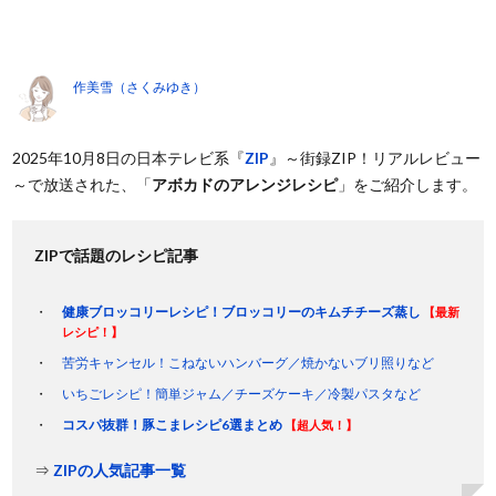
作美雪（さくみゆき）
2025年10月8日の日本テレビ系『
ZIP
』～街録ZIP！リアルレビュー
～で放送された、「
アボカドのアレンジレシピ
」をご紹介します。
ZIPで話題のレシピ記事
健康ブロッコリーレシピ！ブロッコリーのキムチチーズ蒸し
【最新
レシピ！】
苦労キャンセル！こねないハンバーグ／焼かないブリ照りなど
いちごレシピ！簡単ジャム／チーズケーキ／冷製パスタなど
コスパ抜群！豚こまレシピ6選まとめ
【超人気！】
⇒
ZIPの人気記事一覧