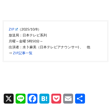
ZIP
（2025/10/8）
放送局：日本テレビ系列
月曜～金曜 5時50分～
出演者：水卜麻美（日本テレビアナウンサー) 、 他
⇒
ZIP記事一覧
X
L
F
H
P
E
共
i
a
a
o
m
有