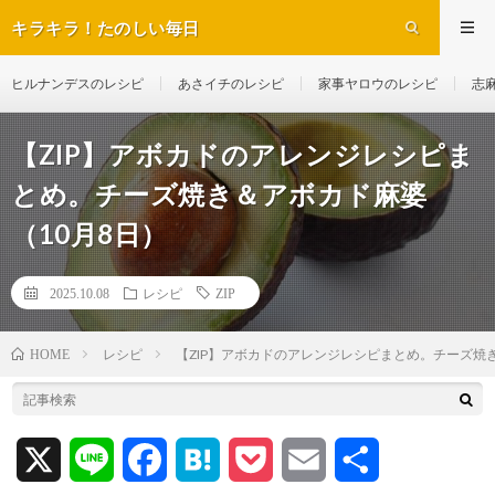
キラキラ！たのしい毎日
ヒルナンデスのレシピ
あさイチのレシピ
家事ヤロウのレシピ
志
【ZIP】アボカドのアレンジレシピま
とめ。チーズ焼き＆アボカド麻婆
（10月8日）
2025.10.08
レシピ
ZIP
レシピ
【ZIP】アボカドのアレンジレシピまとめ。チーズ焼
HOME
X
L
F
H
P
E
共