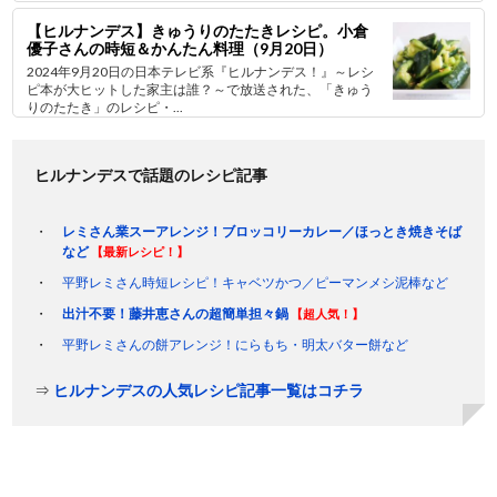
【ヒルナンデス】きゅうりのたたきレシピ。小倉
優子さんの時短＆かんたん料理（9月20日）
2024年9月20日の日本テレビ系『ヒルナンデス！』～レシ
ピ本が大ヒットした家主は誰？～で放送された、「きゅう
りのたたき」のレシピ・...
ヒルナンデスで話題のレシピ記事
レミさん業スーアレンジ！ブロッコリーカレー／ほっとき焼きそば
など
【最新レシピ！】
平野レミさん時短レシピ！キャベツかつ／ピーマンメシ泥棒など
出汁不要！藤井恵さんの超簡単担々鍋
【超人気！】
平野レミさんの餅アレンジ！にらもち・明太バター餅など
⇒
ヒルナンデスの人気レシピ記事一覧はコチラ