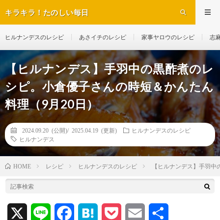
キラキラ！たのしい毎日
ヒルナンデスのレシピ
あさイチのレシピ
家事ヤロウのレシピ
志
【ヒルナンデス】手羽中の黒酢煮のレ
シピ。小倉優子さんの時短＆かんたん
料理（9月20日）
2024.09.20 (公開)/
2025.04.19 (更新)
ヒルナンデスのレシピ
ヒルナンデス
レシピ
ヒルナンデスのレシピ
【ヒルナンデス】手羽中
HOME
X
L
F
H
P
E
共