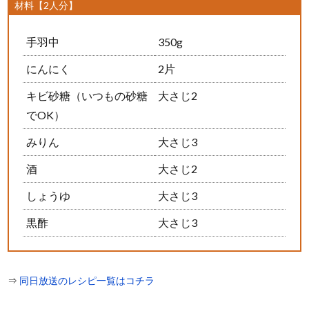
材料【2人分】
手羽中
350g
にんにく
2片
キビ砂糖（いつもの砂糖
大さじ2
でOK）
みりん
大さじ3
酒
大さじ2
しょうゆ
大さじ3
黒酢
大さじ3
⇒
同日放送のレシピ一覧はコチラ