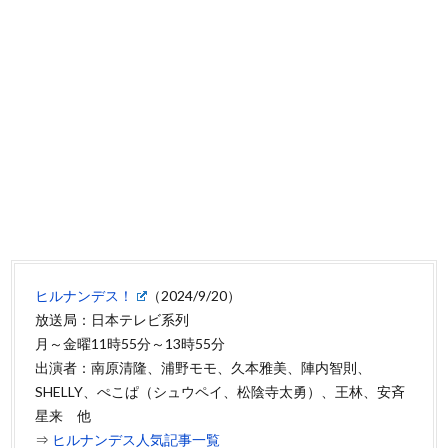
ヒルナンデス！
（2024/9/20）
放送局：日本テレビ系列
月～金曜11時55分～13時55分
出演者：南原清隆、浦野モモ、久本雅美、陣内智則、
SHELLY、ぺこぱ（シュウペイ、松陰寺太勇）、王林、安斉
星来 他
⇒
ヒルナンデス人気記事一覧