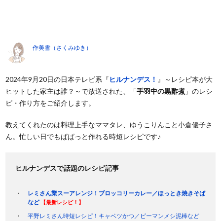
作美雪（さくみゆき）
2024年9月20日の日本テレビ系『
ヒルナンデス！
』～レシピ本が大
ヒットした家主は誰？～で放送された、「
手羽中の黒酢煮
」のレシ
ピ・作り方をご紹介します。
教えてくれたのは料理上手なママタレ、ゆうこりんこと小倉優子さ
ん。忙しい日でもぱぱっと作れる時短レシピです♪
ヒルナンデスで話題のレシピ記事
レミさん業スーアレンジ！ブロッコリーカレー／ほっとき焼きそば
など
【最新レシピ！】
平野レミさん時短レシピ！キャベツかつ／ピーマンメシ泥棒など