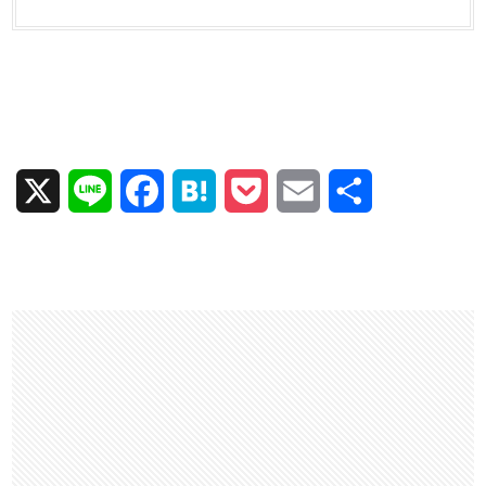
X
L
F
H
P
E
共
i
a
a
o
m
有
n
c
t
c
a
e
e
e
k
i
b
n
e
l
o
a
t
o