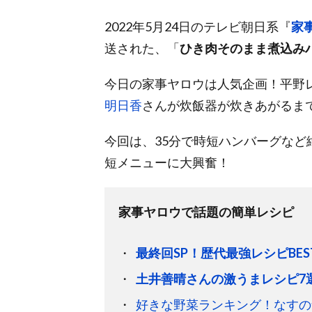
2022年5月24日のテレビ朝日系『
家
送された、「
ひき肉そのまま煮込み
今日の家事ヤロウは人気企画！平野
明日香
さんが炊飯器が炊きあがるま
今回は、35分で時短ハンバーグな
短メニューに大興奮！
家事ヤロウで話題の簡単レシピ
最終回SP！歴代最強レシピBEST
土井善晴さんの激うまレシピ7
好きな野菜ランキング！なすの