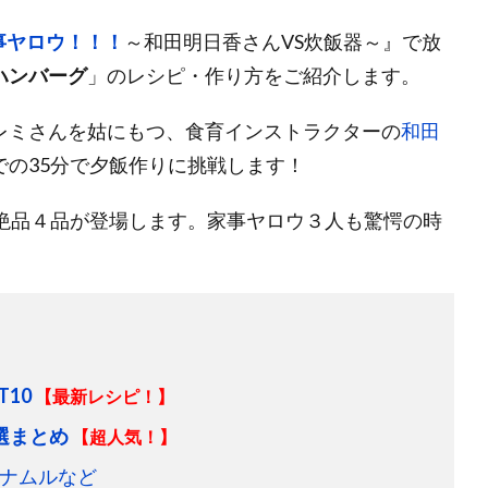
事ヤロウ！！！
～和田明日香さんVS炊飯器～』で放
ハンバーグ
」のレシピ・作り方をご紹介します。
レミさんを姑にもつ、食育インストラクターの
和田
での35分で夕飯作りに挑戦します！
ど絶品４品が登場します。家事ヤロウ３人も驚愕の時
10
【最新レシピ！】
選まとめ
【超人気！】
ナムルなど