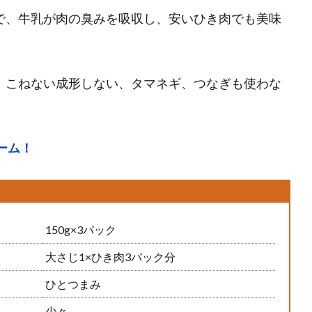
で、牛乳が肉の臭みを吸収し、安いひき肉でも美味
！こねない成形しない、タマネギ、つなぎも使わな
ーム！
150g×3パック
大さじ1×ひき肉3パック分
ひとつまみ
少々