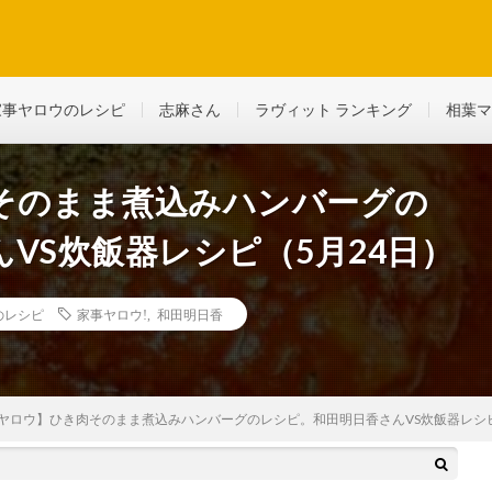
ど、生活に役立つ情報を綴っていきます
家事ヤロウのレシピ
志麻さん
ラヴィット ランキング
相葉マ
そのまま煮込みハンバーグの
VS炊飯器レシピ（5月24日）
のレシピ
家事ヤロウ!
,
和田明日香
ヤロウ】ひき肉そのまま煮込みハンバーグのレシピ。和田明日香さんVS炊飯器レシピ