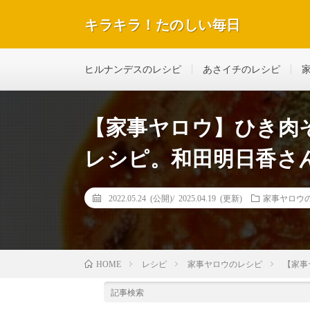
キラキラ！たのしい毎日
テレビで紹介された話題のレシピや美容＆ダイエットな
ヒルナンデスのレシピ
あさイチのレシピ
【家事ヤロウ】ひき肉
レシピ。和田明日香さん
2022.05.24 (公開)/
2025.04.19 (更新)
家事ヤロウ
レシピ
家事ヤロウのレシピ
【家事
HOME