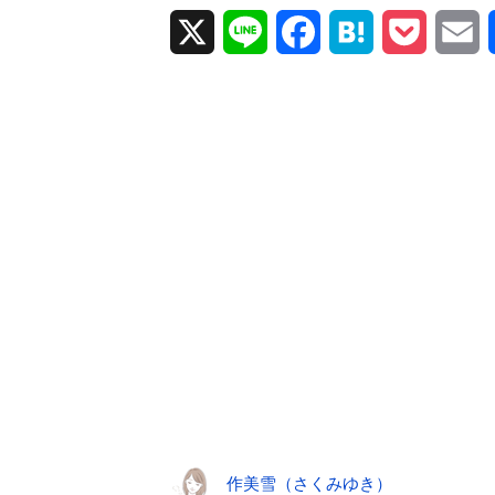
X
L
F
H
P
E
i
a
a
o
m
n
c
t
c
a
e
e
e
k
i
b
n
e
l
o
a
t
o
k
作美雪（さくみゆき）