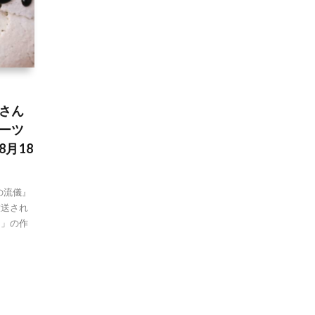
さん
ーツ
月18
の流儀』
放送され
ト」の作