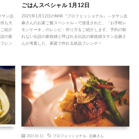
ごはんスペシャル 1月12日
タサン志
2021年1月12日のNHK『プロフェッショナル』～タサン志
子供も大
麻さんのお家ご飯スペシャル～で放送された、「お手軽レ
をご紹介
モンケーキ」のレシピ・作り方をご紹介します。予約の取
伝説の家
れない伝説の家政婦と呼ばれる伝説の家政婦タサン志麻さ
品フレン
んが考案した、家庭で作れる絶品フレンチ！
2021.01.12
プロフェッショナル
,
志麻さん