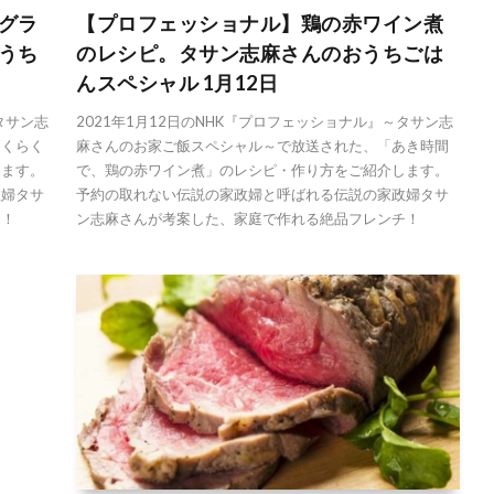
グラ
【プロフェッショナル】鶏の赤ワイン煮
うち
のレシピ。タサン志麻さんのおうちごは
んスペシャル 1月12日
タサン志
2021年1月12日のNHK『プロフェッショナル』～タサン志
らくらく
麻さんのお家ご飯スペシャル～で放送された、「あき時間
します。
で、鶏の赤ワイン煮」のレシピ・作り方をご紹介します。
政婦タサ
予約の取れない伝説の家政婦と呼ばれる伝説の家政婦タサ
チ！
ン志麻さんが考案した、家庭で作れる絶品フレンチ！