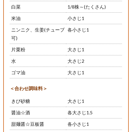
白菜
1/8株～(たくさん)
米油
小さじ1
ニンニク、生姜(チューブ
各小さじ1
可)
片栗粉
大さじ1
水
大さじ2
ゴマ油
大さじ1
＜合わせ調味料＞
きび砂糖
大さじ1
醤油☆酒
各大さじ1.5
甜麺醤☆豆板醤
各小さじ1