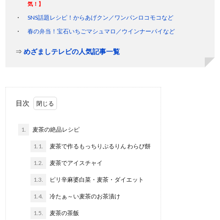
気！】
SNS話題レシピ！からあげクン／ワンパンロコモコなど
春の弁当！宝石いちごマシュマロ／ウインナーパイなど
⇒
めざましテレビの人気記事一覧
目次
1.
麦茶の絶品レシピ
1.1.
麦茶で作るもっちりぷるりん わらび餅
1.2.
麦茶でアイスチャイ
1.3.
ピリ辛麻婆白菜・麦茶・ダイエット
1.4.
冷たぁ～い麦茶のお茶漬け
1.5.
麦茶の茶飯