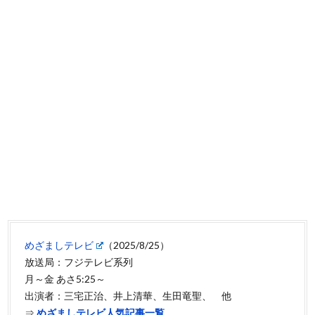
めざましテレビ
（2025/8/25）
放送局：フジテレビ系列
月～金 あさ5:25～
出演者：三宅正治、井上清華、生田竜聖、 他
⇒
めざましテレビ人気記事一覧