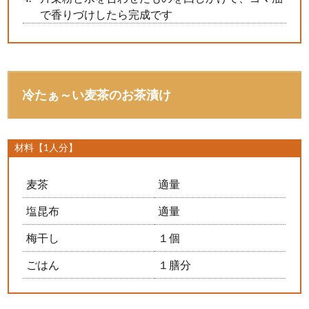
で香りづけしたら完成です
冷たぁ～い麦茶のお茶漬け
材料【1人分】
麦茶
適量
塩昆布
適量
梅干し
１個
ごはん
１膳分