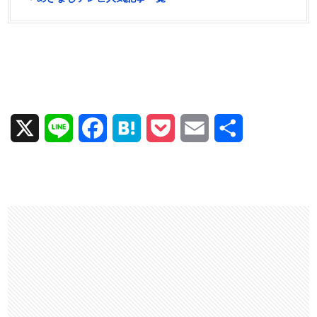
X
L
F
H
P
E
共
i
a
a
o
m
有
n
c
t
c
a
e
e
e
k
i
b
n
e
l
o
a
t
o