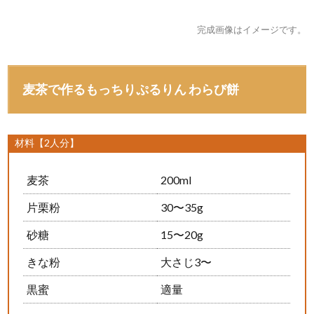
完成画像はイメージです。
麦茶で作るもっちりぷるりん わらび餅
材料【2人分】
麦茶
200ml
片栗粉
30〜35g
砂糖
15〜20g
きな粉
大さじ3〜
黒蜜
適量