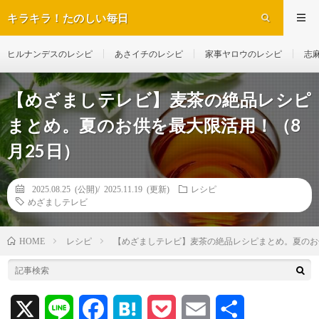
キラキラ！たのしい毎日
ヒルナンデスのレシピ
あさイチのレシピ
家事ヤロウのレシピ
志
【めざましテレビ】麦茶の絶品レシピ
まとめ。夏のお供を最大限活用！（8
月25日）
2025.08.25 (公開)/
2025.11.19 (更新)
レシピ
めざましテレビ
レシピ
【めざましテレビ】麦茶の絶品レシピまとめ。夏のお
HOME
X
L
F
H
P
E
共