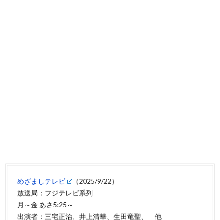
めざましテレビ
（2025/9/22）
放送局：フジテレビ系列
月～金 あさ5:25～
出演者：三宅正治、井上清華、生田竜聖、 他