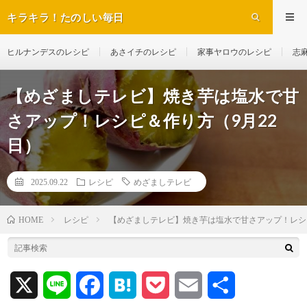
キラキラ！たのしい毎日
ヒルナンデスのレシピ
あさイチのレシピ
家事ヤロウのレシピ
志
【めざましテレビ】焼き芋は塩水で甘
さアップ！レシピ＆作り方（9月22
日）
2025.09.22
レシピ
めざましテレビ
レシピ
【めざましテレビ】焼き芋は塩水で甘さアップ！レシ
HOME
X
L
F
H
P
E
共