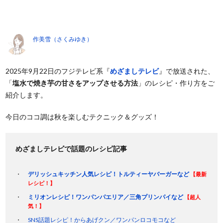
作美雪（さくみゆき）
2025年9月22日のフジテレビ系『
めざましテレビ
』で放送された、
「
塩水で焼き芋の甘さをアップさせる方法
」のレシピ・作り方をご
紹介します。
今日のココ調は秋を楽しむテクニック＆グッズ！
めざましテレビで話題のレシピ記事
デリッシュキッチン人気レシピ！トルティーヤバーガーなど
【最新
レシピ！】
ミリオンレシピ！ワンパンパエリア／三角プリンパイなど
【超人
気！】
SNS話題レシピ！からあげクン／ワンパンロコモコなど