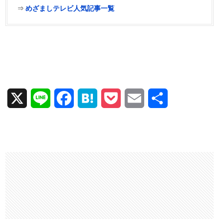
⇒
めざましテレビ人気記事一覧
X
L
F
H
P
E
共
i
a
a
o
m
有
n
c
t
c
a
e
e
e
k
i
b
n
e
l
o
a
t
o