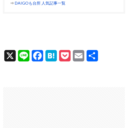
⇒
DAIGOも台所 人気記事一覧
X
L
F
H
P
E
共
i
a
a
o
m
有
n
c
t
c
a
e
e
e
k
i
b
n
e
l
o
a
t
o