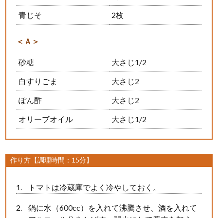
青じそ
2枚
＜Ａ＞
砂糖
大さじ1/2
白すりごま
大さじ2
ぽん酢
大さじ2
オリーブオイル
大さじ1/2
作り方【調理時間：15分】
トマトは冷蔵庫でよく冷やしておく。
鍋に水（600cc）を入れて沸騰させ、酒を入れて