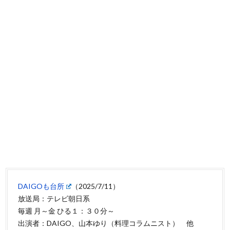
DAIGOも台所
（2025/7/11）
放送局：テレビ朝日系
毎週 月～金 ひる１：３０分～
出演者：DAIGO、山本ゆり（料理コラムニスト） 他