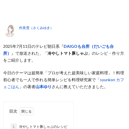
作美雪（さくみゆき）
2025年7月11日のテレビ朝日系『
DAIGOも台所（だいごも台
所）
』で放送された、「
冷やしトマト豚しゃぶ
」のレシピ・作り方
をご紹介します。
今日のテーマは超簡単「プロが考えた超美味しい家庭料理」！料理
初心者でも一人で作れる簡単レシピを料理研究家で「
syunkon カフ
ェごはん
」の著者
山本ゆり
さんに教えていただきました。
目次
1.
冷やしトマト豚しゃぶのレシピ