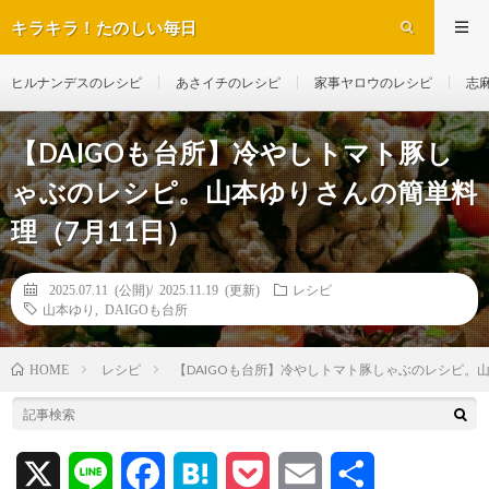
キラキラ！たのしい毎日
ヒルナンデスのレシピ
あさイチのレシピ
家事ヤロウのレシピ
志
【DAIGOも台所】冷やしトマト豚し
ゃぶのレシピ。山本ゆりさんの簡単料
理（7月11日）
2025.07.11 (公開)/
2025.11.19 (更新)
レシピ
山本ゆり
,
DAIGOも台所
レシピ
【DAIGOも台所】冷やしトマト豚しゃぶのレシピ。
HOME
X
L
F
H
P
E
共