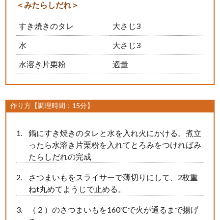
＜みたらしだれ＞
すき焼きのタレ
大さじ3
水
大さじ3
水溶き片栗粉
適量
作り方【調理時間：15分】
鍋にすき焼きのタレと水を入れ火にかける。煮立
ったら水溶き片栗粉を入れてとろみをつければみ
たらしだれの完成
さつまいもをスライサーで薄切りにして、2枚重
ねt丸めてようじで止める。
（２）のさつまいもを160℃で火が通るまで揚げ