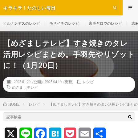
キラキラ！たのしい毎日
ヒルナンデスのレシピ
あさイチのレシピ
家事ヤロウのレシピ
志
【めざましテレビ】すき焼きのタレ
活用レシピまとめ。手羽先やリゾット
に！（1月20日）
2025.01.20 (公開)/
2025.04.19 (更新)
レシピ
めざましテレビ
レシピ
【めざましテレビ】すき焼きのタレ活用レシピまとめ
HOME
X
L
F
H
P
E
共