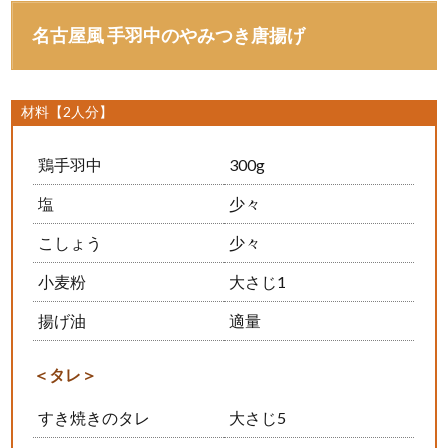
名古屋風 手羽中のやみつき唐揚げ
材料【2人分】
鶏手羽中
300g
塩
少々
こしょう
少々
小麦粉
大さじ1
揚げ油
適量
＜タレ＞
すき焼きのタレ
大さじ5