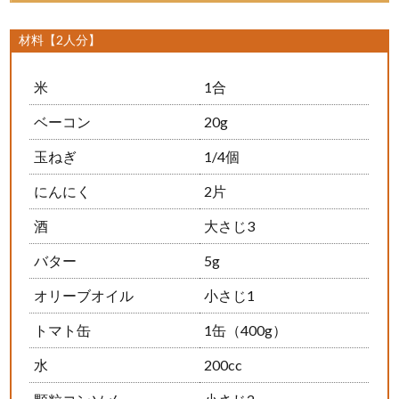
材料【2人分】
米
1合
ベーコン
20g
玉ねぎ
1/4個
にんにく
2片
酒
大さじ3
バター
5g
オリーブオイル
小さじ1
トマト缶
1缶（400g）
水
200cc