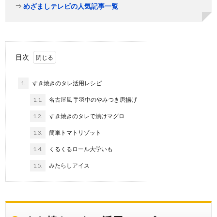
⇒
めざましテレビの人気記事一覧
目次
1.
すき焼きのタレ活用レシピ
1.1.
名古屋風 手羽中のやみつき唐揚げ
1.2.
すき焼きのタレで漬けマグロ
1.3.
簡単トマトリゾット
1.4.
くるくるロール大学いも
1.5.
みたらしアイス