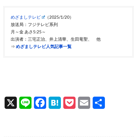
めざましテレビ
（2025/1/20）
放送局：フジテレビ系列
月～金 あさ5:25～
出演者：三宅正治、井上清華、生田竜聖、 他
⇒
めざましテレビ人気記事一覧
X
L
F
H
P
E
共
i
a
a
o
m
有
n
c
t
c
a