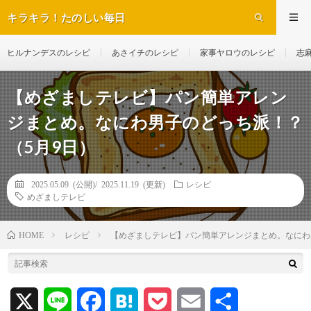
キラキラ！たのしい毎日
ヒルナンデスのレシピ
あさイチのレシピ
家事ヤロウのレシピ
志
【めざましテレビ】パン簡単アレン
ジまとめ。なにわ男子のどっち派！？
（5月9日）
2025.05.09 (公開)/
2025.11.19 (更新)
レシピ
めざましテレビ
レシピ
【めざましテレビ】パン簡単アレンジまとめ。なにわ
HOME
X
L
F
H
P
E
共