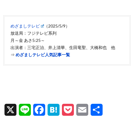
めざましテレビ
（2025/5/9）
放送局：フジテレビ系列
月～金 あさ5:25～
出演者：三宅正治、井上清華、生田竜聖、大橋和也 他
⇒
めざましテレビ人気記事一覧
X
L
F
H
P
E
共
i
a
a
o
m
有
n
c
t
c
a