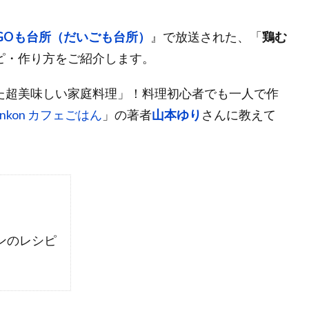
IGOも台所（だいごも台所）
』で放送された、「
鶏む
ピ・作り方をご紹介します。
た超美味しい家庭料理」！料理初心者でも一人で作
unkon カフェごはん
」の著者
山本ゆり
さんに教えて
ンのレシピ