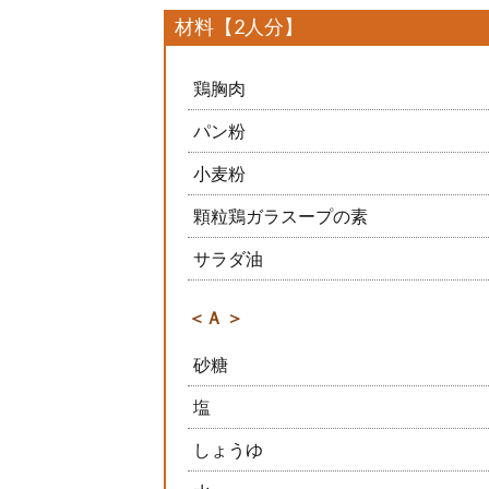
材料【2人分】
鶏胸肉
パン粉
小麦粉
顆粒鶏ガラスープの素
サラダ油
＜Ａ ＞
砂糖
塩
しょうゆ