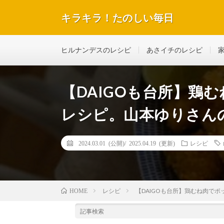
キラキラ！たのしい毎日
テレビで紹介された話題のレシピや美容＆ダイエットな
ヒルナンデスのレシピ
あさイチのレシピ
【DAIGOも台所】鶏
レシピ。山本ゆりさん
2024.03.01 (公開)/
2025.04.19 (更新)
レシピ
レシピ
【DAIGOも台所】鶏むね肉で
HOME