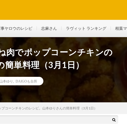
ど、生活に役立つ情報を綴っていきます
家事ヤロウのレシピ
志麻さん
ラヴィット ランキング
相葉マ
むね肉でポップコーンチキンの
の簡単料理（3月1日）
山本ゆり
,
DAIGOも台所
ポップコーンチキンのレシピ。山本ゆりさんの簡単料理（3月1日）