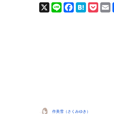
X
L
F
H
P
E
i
a
a
o
m
n
c
t
c
a
e
e
e
k
i
b
n
e
l
o
a
t
o
k
作美雪（さくみゆき）