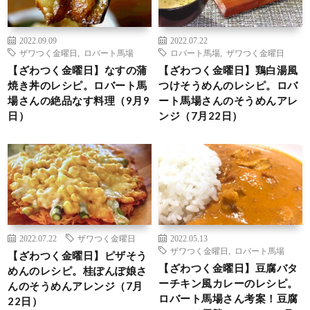
2022.09.09
2022.07.22
ザワつく金曜日
,
ロバート馬場
ロバート馬場
,
ザワつく金曜日
【ざわつく金曜日】なすの蒲
【ざわつく金曜日】鶏白湯風
焼き丼のレシピ。ロバート馬
つけそうめんのレシピ。ロバ
場さんの絶品なす料理（9月9
ート馬場さんのそうめんアレ
日）
ンジ（7月22日）
2022.07.22
ザワつく金曜日
2022.05.13
ザワつく金曜日
,
ロバート馬場
【ざわつく金曜日】ピザそう
【ざわつく金曜日】豆腐バタ
めんのレシピ。桂ぽんぽ娘さ
ーチキン風カレーのレシピ。
んのそうめんアレンジ（7月
ロバート馬場さん考案！豆腐
22日）