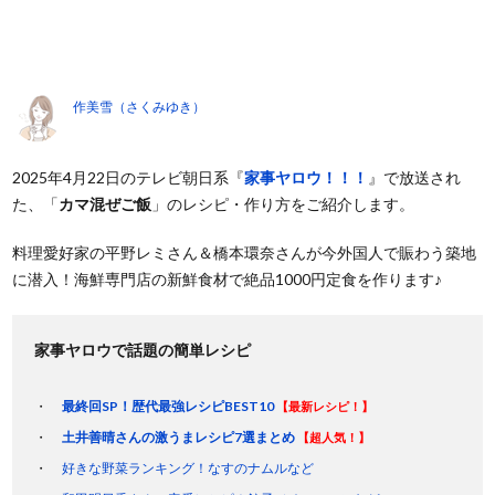
作美雪（さくみゆき）
2025年4月22日のテレビ朝日系『
家事ヤロウ！！！
』で放送され
た、「
カマ混ぜご飯
」のレシピ・作り方をご紹介します。
料理愛好家の平野レミさん＆橋本環奈さんが今外国人で賑わう築地
に潜入！海鮮専門店の新鮮食材で絶品1000円定食を作ります♪
家事ヤロウで話題の簡単レシピ
最終回SP！歴代最強レシピBEST10
【最新レシピ！】
土井善晴さんの激うまレシピ7選まとめ
【超人気！】
好きな野菜ランキング！なすのナムルなど