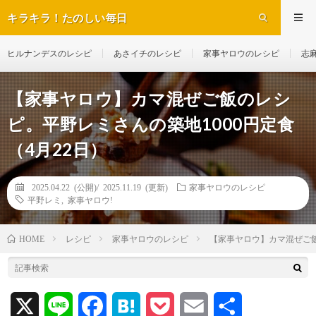
キラキラ！たのしい毎日
ヒルナンデスのレシピ
あさイチのレシピ
家事ヤロウのレシピ
志
【家事ヤロウ】カマ混ぜご飯のレシ
ピ。平野レミさんの築地1000円定食
（4月22日）
2025.04.22 (公開)/
2025.11.19 (更新)
家事ヤロウのレシピ
平野レミ
,
家事ヤロウ!
レシピ
家事ヤロウのレシピ
【家事ヤロウ】カマ混ぜご飯
HOME
X
L
F
H
P
E
共