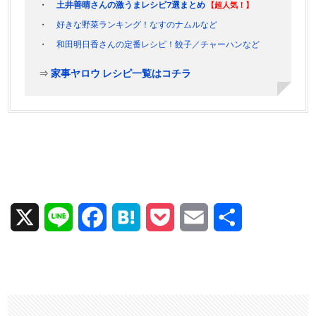
土井善晴さんの激うまレシピ7選まとめ
【超人気！】
好きな野菜ランキング！なすのナムルなど
和田明日香さんの定番レシピ！餃子／チャーハンなど
⇒
家事ヤロウ レシピ一覧はコチラ
X
L
F
H
P
E
共
i
a
a
o
m
有
n
c
t
c
a
e
e
e
k
i