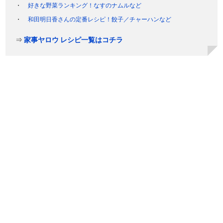
好きな野菜ランキング！なすのナムルなど
和田明日香さんの定番レシピ！餃子／チャーハンなど
⇒
家事ヤロウ レシピ一覧はコチラ