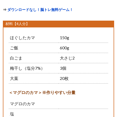
⇒
ダウンロードなし！脳トレ無料ゲーム！
材料【4人分】
ほぐしたカマ
150g
ご飯
600g
白ごま
大さじ2
梅干し（塩分7%）
3個
大葉
20枚
＜マグロのカマ＞※作りやすい分量
マグロのカマ
塩