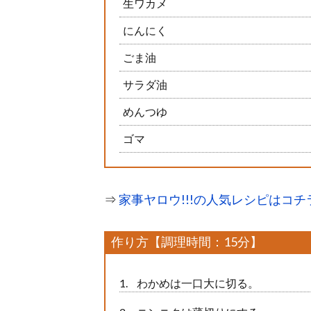
生ワカメ
にんにく
ごま油
サラダ油
めんつゆ
ゴマ
⇒
家事ヤロウ!!!の人気レシピはコチ
作り方【調理時間：15分】
わかめは一口大に切る。