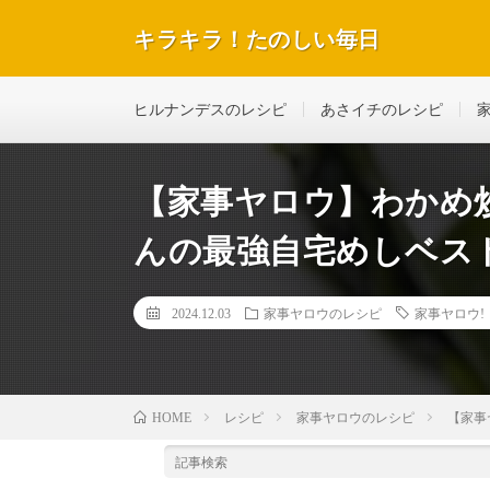
キラキラ！たのしい毎日
テレビで紹介された話題のレシピや美容＆ダイエットな
ヒルナンデスのレシピ
あさイチのレシピ
【家事ヤロウ】わかめ
んの最強自宅めしベスト
2024.12.03
家事ヤロウのレシピ
家事ヤロウ!
レシピ
家事ヤロウのレシピ
【家事
HOME