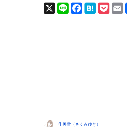
X
L
F
H
P
E
i
a
a
o
m
n
c
t
c
a
e
e
e
k
i
b
n
e
l
o
a
t
o
k
作美雪（さくみゆき）