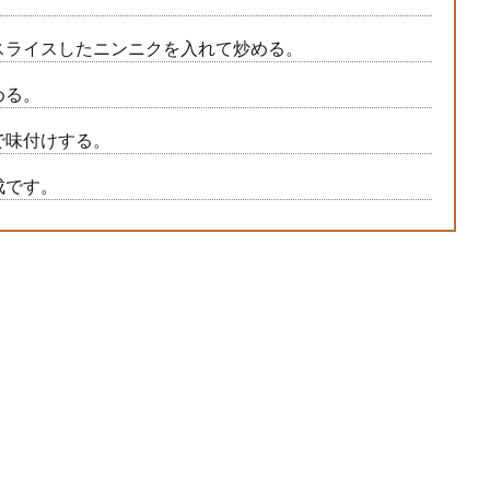
スライスしたニンニクを入れて炒める。
める。
で味付けする。
成です。