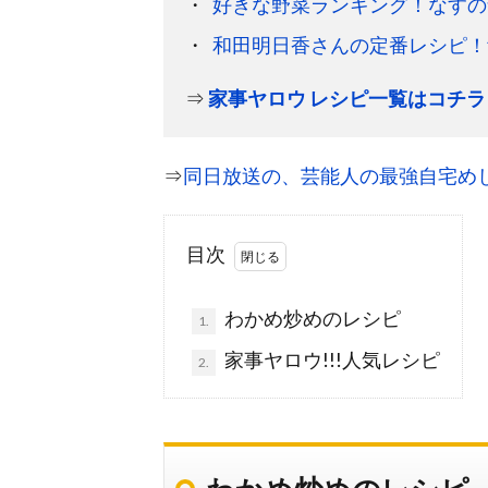
好きな野菜ランキング！なすの
和田明日香さんの定番レシピ！
⇒
家事ヤロウ レシピ一覧はコチラ
⇒
同日放送の、芸能人の最強自宅めし
目次
わかめ炒めのレシピ
1.
家事ヤロウ!!!人気レシピ
2.