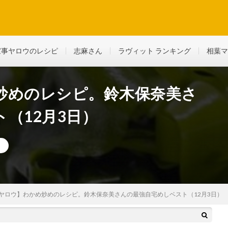
ど、生活に役立つ情報を綴っていきます
家事ヤロウのレシピ
志麻さん
ラヴィット ランキング
相葉マ
炒めのレシピ。鈴木保奈美さ
（12月3日）
ヤロウ】わかめ炒めのレシピ。鈴木保奈美さんの最強自宅めしベスト（12月3日）