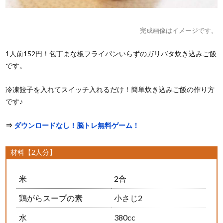
完成画像はイメージです。
1人前152円！包丁まな板フライパンいらずのガリバタ炊き込みご飯
です。
冷凍餃子を入れてスイッチ入れるだけ！簡単炊き込みご飯の作り方
です♪
⇒
ダウンロードなし！脳トレ無料ゲーム！
材料【2人分】
米
2合
鶏がらスープの素
小さじ2
水
380cc