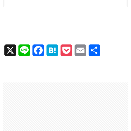
X
L
F
H
P
E
共
i
a
a
o
m
有
n
c
t
c
a
e
e
e
k
i
b
n
e
l
o
a
t
o