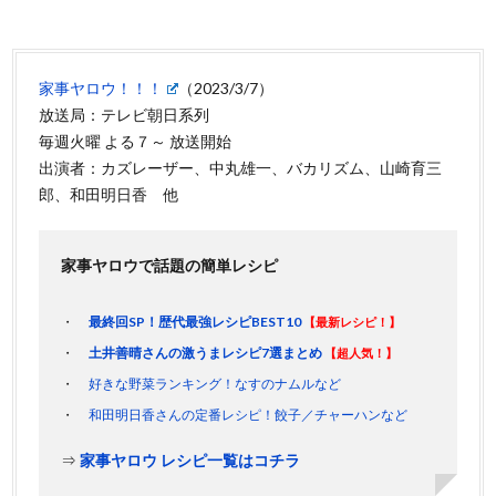
家事ヤロウ！！！
（2023/3/7）
放送局：テレビ朝日系列
毎週火曜 よる７～ 放送開始
出演者：カズレーザー、中丸雄一、バカリズム、山崎育三
郎、和田明日香 他
家事ヤロウで話題の簡単レシピ
最終回SP！歴代最強レシピBEST10
【最新レシピ！】
土井善晴さんの激うまレシピ7選まとめ
【超人気！】
好きな野菜ランキング！なすのナムルなど
和田明日香さんの定番レシピ！餃子／チャーハンなど
⇒
家事ヤロウ レシピ一覧はコチラ