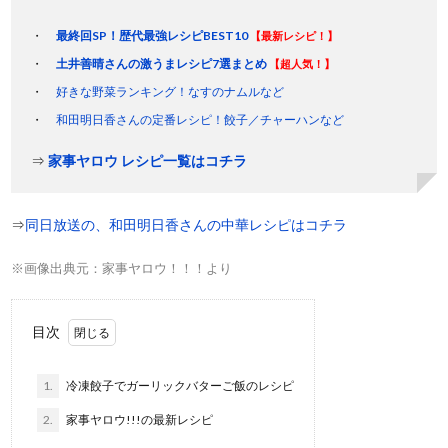
最終回SP！歴代最強レシピBEST10
【最新レシピ！】
土井善晴さんの激うまレシピ7選まとめ
【超人気！】
好きな野菜ランキング！なすのナムルなど
和田明日香さんの定番レシピ！餃子／チャーハンなど
⇒
家事ヤロウ レシピ一覧はコチラ
⇒
同日放送の、和田明日香さんの中華レシピはコチラ
※画像出典元：家事ヤロウ！！！より
目次
1.
冷凍餃子でガーリックバターご飯のレシピ
2.
家事ヤロウ!!!の最新レシピ