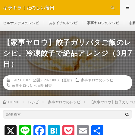
キラキラ！たのしい毎日
ヒルナンデスのレシピ
あさイチのレシピ
家事ヤロウのレシピ
志
【家事ヤロウ】餃子ガリバタご飯のレ
シピ。冷凍餃子で絶品アレンジ（3月7
日）
2023.03.07 (公開)/
2023.09.08 (更新)
家事ヤロウのレシピ
家事ヤロウ!
,
和田明日香
レシピ
家事ヤロウのレシピ
【家事ヤロウ】餃子ガリバ
HOME
X
L
F
H
P
E
共