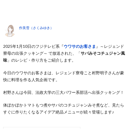
作美雪（さくみゆき）
2025年1月10日のフジテレビ系『
ウワサのお客さま
』～レジェンド
寮母の出張クッキング～ で放送された、「
サバみそコチュジャン風
味
」のレシピ・作り方をご紹介します。
今日のウワサのお客さまは、レジェンド寮母こと村野明子さんが豪
快に料理を作る人気企画です。
村野さんは今回、法政大学の三大パワー系部活へ出張クッキング！
体ぽかぽかトマトもつ煮やサバのコチュジャンみそ煮など、見たら
すぐに作りたくなるアイデア絶品メニューが続々登場します♪