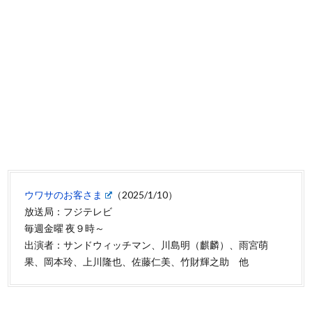
ウワサのお客さま
（2025/1/10）
放送局：フジテレビ
毎週金曜 夜９時～
出演者：サンドウィッチマン、川島明（麒麟）、雨宮萌
果、岡本玲、上川隆也、佐藤仁美、竹財輝之助 他