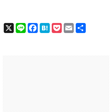
X
L
F
H
P
E
共
i
a
a
o
m
有
n
c
t
c
a
e
e
e
k
i
b
n
e
l
o
a
t
o
k