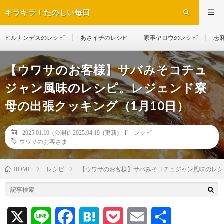
キラキラ！たのしい毎日
ヒルナンデスのレシピ
あさイチのレシピ
家事ヤロウのレシピ
志
【ウワサのお客様】サバみそコチュ
ジャン風味のレシピ。レジェンド寮
母の出張クッキング（1月10日）
2025.01.10 (公開)/
2025.04.19 (更新)
レシピ
ウワサのお客さま
レシピ
【ウワサのお客様】サバみそコチュジャン風味のレシ
HOME
X
L
F
H
P
E
共