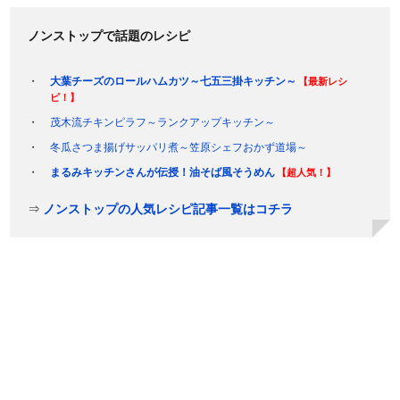
ノンストップで話題のレシピ
大葉チーズのロールハムカツ～七五三掛キッチン～
【最新レシ
ピ！】
茂木流チキンピラフ～ランクアップキッチン～
冬瓜さつま揚げサッパリ煮～笠原シェフおかず道場～
まるみキッチンさんが伝授！油そば風そうめん
【超人気！】
⇒
ノンストップの人気レシピ記事一覧はコチラ