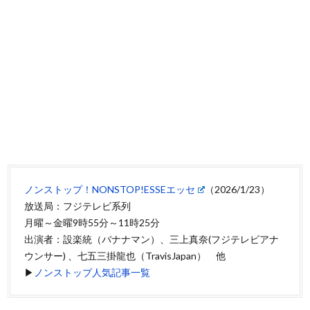
ノンストップ！NONSTOP!ESSEエッセ
（2026/1/23）
放送局：フジテレビ系列
月曜～金曜9時55分～11時25分
出演者：設楽統（バナナマン）、三上真奈(フジテレビアナ
ウンサー) 、七五三掛龍也（TravisJapan） 他
▶
ノンストップ人気記事一覧