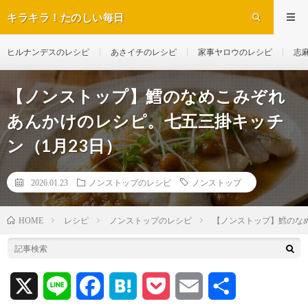
キラキラ！たのしい毎日
ヒルナンデスのレシピ
あさイチのレシピ
家事ヤロウのレシピ
志
【ノンストップ】鱈のなめこみぞれ
あんかけのレシピ。七五三掛キッチ
ン（1月23日）
2026.01.23
ノンストップのレシピ
ノンストップ
レシピ
ノンストップのレシピ
【ノンストップ】鱈のな
HOME
X
L
F
H
P
E
共