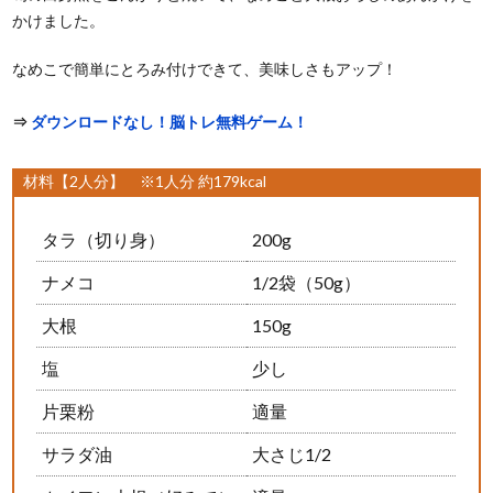
かけました。
なめこで簡単にとろみ付けできて、美味しさもアップ！
⇒
ダウンロードなし！脳トレ無料ゲーム！
材料【2人分】 ※1人分 約179kcal
タラ（切り身）
200g
ナメコ
1/2袋（50g）
大根
150g
塩
少し
片栗粉
適量
サラダ油
大さじ1/2