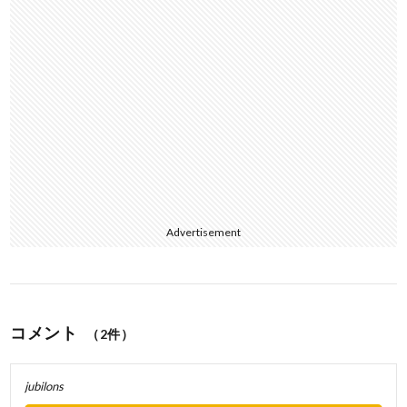
Advertisement
コメント
（2件）
jubilons