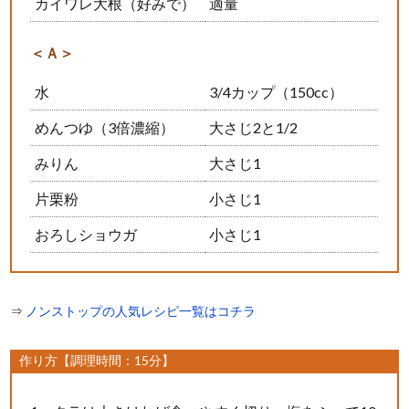
カイワレ大根（好みで）
適量
＜Ａ＞
水
3/4カップ（150cc）
めんつゆ（3倍濃縮）
大さじ2と1/2
みりん
大さじ1
片栗粉
小さじ1
おろしショウガ
小さじ1
⇒
ノンストップの人気レシピ一覧はコチラ
作り方【調理時間：15分】