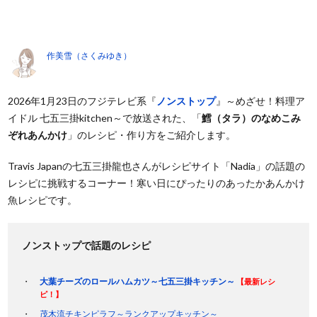
作美雪（さくみゆき）
2026年1月23日のフジテレビ系『
ノンストップ
』～めざせ！料理ア
イドル 七五三掛kitchen～で放送された、「
鱈（タラ）のなめこみ
ぞれあんかけ
」のレシピ・作り方をご紹介します。
Travis Japanの七五三掛龍也さんがレシピサイト「Nadia」の話題の
レシピに挑戦するコーナー！寒い日にぴったりのあったかあんかけ
魚レシピです。
ノンストップで話題のレシピ
大葉チーズのロールハムカツ～七五三掛キッチン～
【最新レシ
ピ！】
茂木流チキンピラフ～ランクアップキッチン～