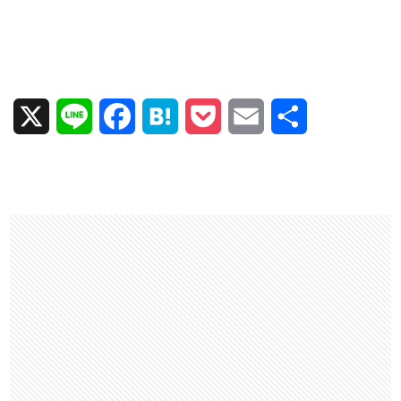
X
L
F
H
P
E
共
i
a
a
o
m
有
n
c
t
c
a
e
e
e
k
i
b
n
e
l
o
a
t
o
k