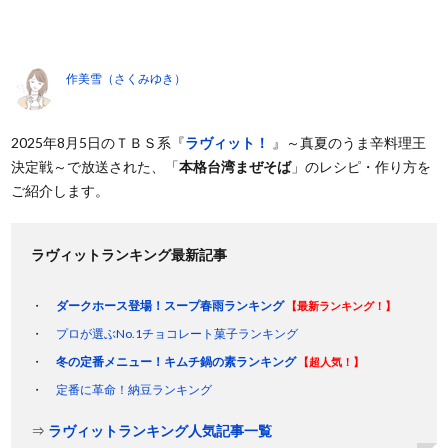
作美雪（さくみゆき）
2025年8月5日のＴＢＳ系『
ラヴィット！
』～真夏のうま辛料理王
決定戦～で放送された、「
本格台湾まぜそば
」のレシピ・作り方を
ご紹介します。
ラヴィットランキング最新記事
ダークホース登場！スープ春雨ランキング
【最新ランキング！】
プロが選ぶNo.1チョコレート菓子ランキング
冬の定番メニュー！キムチ鍋の素ランキング
【超人気！】
定番に革命！納豆ランキング
⇒
ラヴィットランキング人気記事一覧