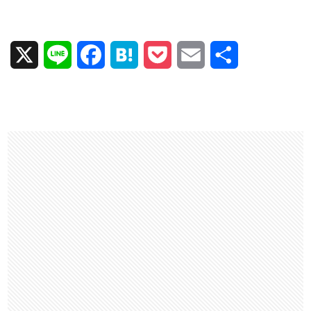
X
L
F
H
P
E
共
i
a
a
o
m
有
n
c
t
c
a
e
e
e
k
i
b
n
e
l
o
a
t
o
k