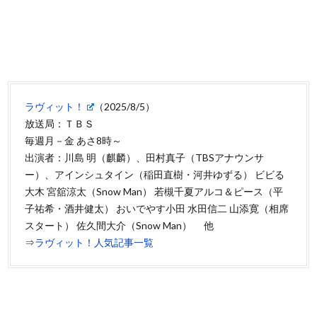
ラヴィット！
（2025/8/5）
放送局：ＴＢＳ
毎週月－金 あさ8時～
出演者：川島 明（麒麟）、田村真子（TBSアナウンサ
ー）、アインシュタイン（稲田直樹・河井ゆずる） ビビる
大木 宮舘涼太（Snow Man） 若槻千夏アルコ＆ピース（平
子祐希・酒井健太） おいでやす小田 水田信二 山添寛（相席
スタート） 佐久間大介（Snow Man） 他
⇒
ラヴィット！人気記事一覧