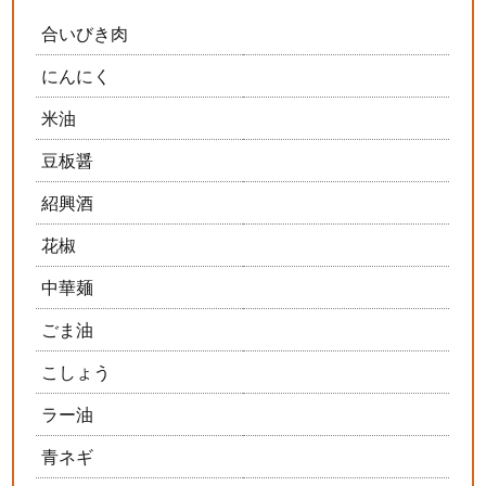
合いびき肉
にんにく
米油
豆板醤
紹興酒
花椒
中華麺
ごま油
こしょう
ラー油
青ネギ