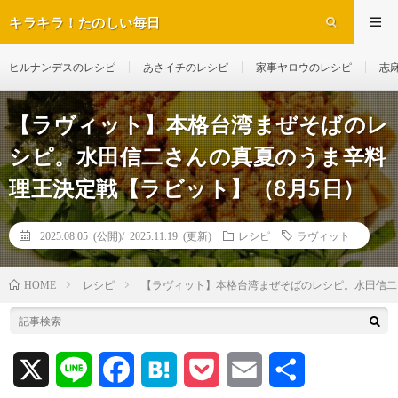
キラキラ！たのしい毎日
ヒルナンデスのレシピ
あさイチのレシピ
家事ヤロウのレシピ
志
【ラヴィット】本格台湾まぜそばのレ
シピ。水田信二さんの真夏のうま辛料
理王決定戦【ラビット】（8月5日）
2025.08.05 (公開)/
2025.11.19 (更新)
レシピ
ラヴィット
レシピ
【ラヴィット】本格台湾まぜそばのレシピ。水田信二
HOME
X
L
F
H
P
E
共