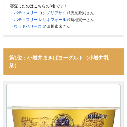
審査したのはこちらの3名です！
・
パティスリー ヨシノリアサミ
浅見欣則さん
・
パティスリー レザネフォール
菊地賢一さん
・
ウッドベリーズ
田川素彦さん
第1位：小岩井まきばヨーグルト（小岩井乳
業）