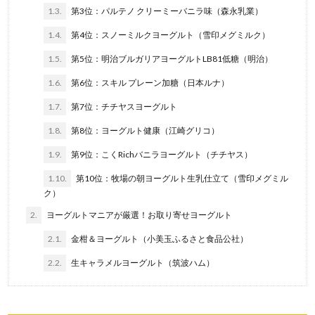
1.3.
第3位：パルテノ クリーミーバニラ味（森永乳業）
1.4.
第4位：スノーミルクヨーグルト（雪印メグミルク）
1.5.
第5位：明治ブルガリアヨーグルトLB81低糖（明治）
1.6.
第6位：スキル プレーン加糖（日本ルナ）
1.7.
第7位：チチヤスヨーグルト
1.8.
第8位：ヨーグルト健康（江崎グリコ）
1.9.
第9位：こくRichバニラヨーグルト（チチヤス）
1.10.
第10位：牧場の朝ヨーグルト生乳仕立て（雪印メグミル
ク）
2.
ヨーグルトマニアが厳選！お取り寄せヨーグルト
2.1.
金柑＆ヨーグルト（小美玉ふるさと食品公社）
2.2.
生キャラメルヨーグルト（筑波ハム）