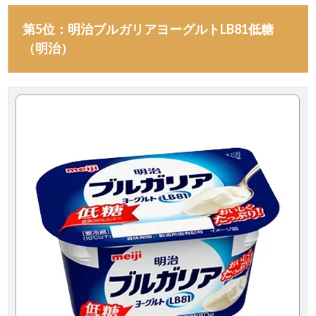
第5位：明治ブルガリアヨーグルトLB81低糖
（明治）