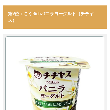
第9位：こくRichバニラヨーグルト（チチヤ
ス）