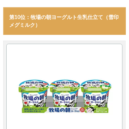
第10位：牧場の朝ヨーグルト生乳仕立て（雪印
メグミルク）