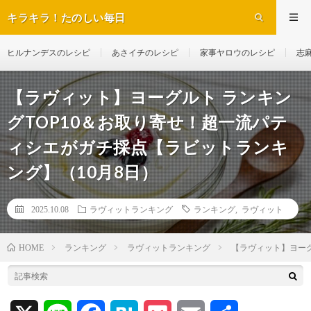
キラキラ！たのしい毎日
ヒルナンデスのレシピ
あさイチのレシピ
家事ヤロウのレシピ
志
【ラヴィット】ヨーグルト ランキン
グTOP10＆お取り寄せ！超一流パテ
ィシエがガチ採点【ラビットランキ
ング】（10月8日）
2025.10.08
ラヴィットランキング
ランキング
,
ラヴィット
ランキング
ラヴィットランキング
【ラヴィット】ヨーグ
HOME