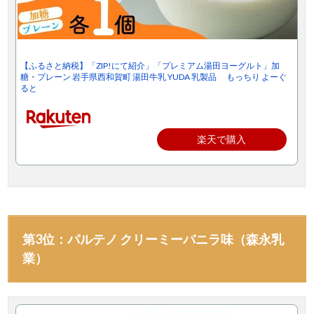
【ふるさと納税】「ZIP!にて紹介」「プレミアム湯田ヨーグルト」加
糖・プレーン 岩手県西和賀町 湯田牛乳 YUDA 乳製品 もっちり よーぐ
ると
楽天で購入
第3位：パルテノ クリーミーバニラ味（森永乳
業）