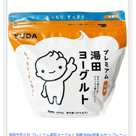
湯田牛乳公社 プレミアム湯田ヨーグルト 加糖 800g 朝食 おやつ プレーン