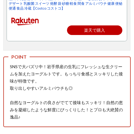
デザート 乳酸菌 スイーツ 発酵 袋 砂糖 軽食 間食 アルミパウチ 健康 便秘
便通 食品 冷蔵【Costco コストコ】
楽天で購入
SNSで大バズリ中！岩手県産の生乳にフレッシュな生クリー
ムを加えたヨーグルトです。もっちり食感とスッキリした後
味が特徴です。
取り出しやすいアルミパウチも◎
自然なヨーグルトの良さがでてて後味もスッキリ！自然の恵
みを凝縮したような鮮度にびっくりした！とプロも大絶賛の
逸品♪