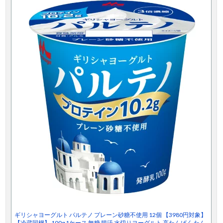
ギリシャヨーグルト パルテノ プレーン砂糖不使用 12個 【3980円対象】
【冷蔵同梱】 100g 1ケース 無糖 腸活 水切りヨーグルト 高たんぱく たん