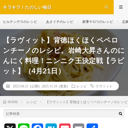
キラキラ！たのしい毎日
ヒルナンデスのレシピ
あさイチのレシピ
家事ヤロウのレシピ
志
【ラヴィット】背徳ほくほくペペロ
ンチーノのレシピ。岩崎大昇さんのに
んにく料理！ニンニク王決定戦【ラビ
ット】（4月21日）
2025.04.21 (公開)/
2025.11.19 (更新)
レシピ
ラヴィット
レシピ
【ラヴィット】背徳ほくほくペペロンチーノのレシピ
HOME