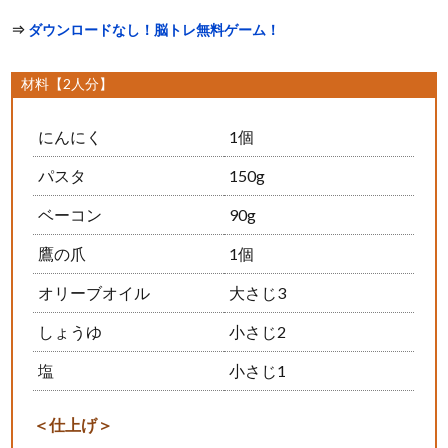
⇒
ダウンロードなし！脳トレ無料ゲーム！
材料【2人分】
にんにく
1個
パスタ
150g
ベーコン
90g
鷹の爪
1個
オリーブオイル
大さじ3
しょうゆ
小さじ2
塩
小さじ1
＜仕上げ＞