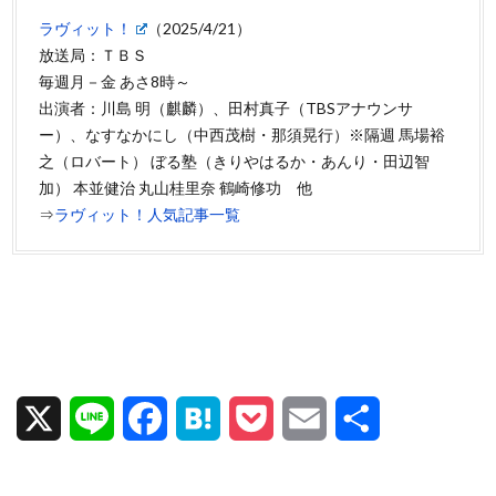
ラヴィット！
（2025/4/21）
放送局：ＴＢＳ
毎週月－金 あさ8時～
出演者：川島 明（麒麟）、田村真子（TBSアナウンサ
ー）、なすなかにし（中西茂樹・那須晃行）※隔週 馬場裕
之（ロバート） ぼる塾（きりやはるか・あんり・田辺智
加） 本並健治 丸山桂里奈 鶴崎修功 他
⇒
ラヴィット！人気記事一覧
X
L
F
H
P
E
共
i
a
a
o
m
有