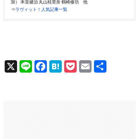
加） 本並健治 丸山桂里奈 鶴崎修功 他
⇒
ラヴィット！人気記事一覧
X
L
F
H
P
E
共
i
a
a
o
m
有
n
c
t
c
a
e
e
e
k
i
b
n
e
l
o
a
t