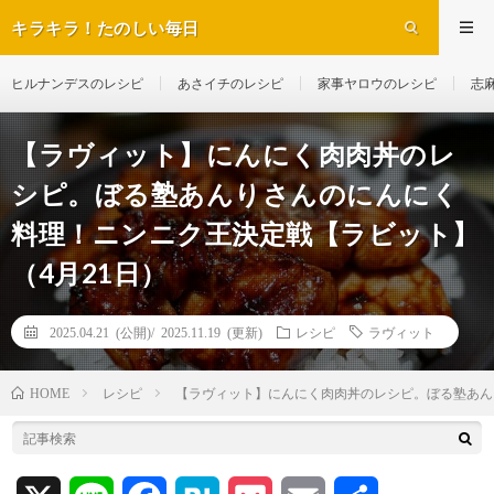
キラキラ！たのしい毎日
ヒルナンデスのレシピ
あさイチのレシピ
家事ヤロウのレシピ
志
【ラヴィット】にんにく肉肉丼のレ
シピ。ぼる塾あんりさんのにんにく
料理！ニンニク王決定戦【ラビット】
（4月21日）
2025.04.21 (公開)/
2025.11.19 (更新)
レシピ
ラヴィット
レシピ
【ラヴィット】にんにく肉肉丼のレシピ。ぼる塾あん
HOME