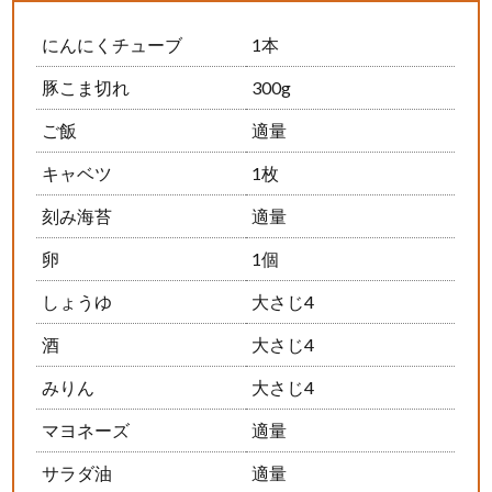
にんにくチューブ
1本
豚こま切れ
300g
ご飯
適量
キャベツ
1枚
刻み海苔
適量
卵
1個
しょうゆ
大さじ4
酒
大さじ4
みりん
大さじ4
マヨネーズ
適量
サラダ油
適量