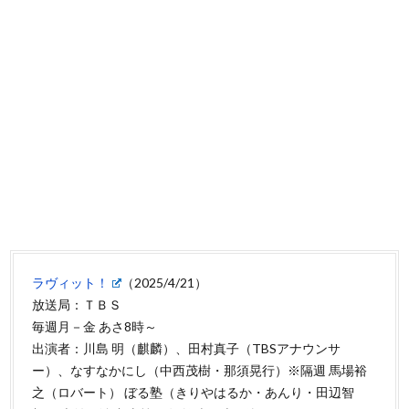
ラヴィット！
（2025/4/21）
放送局：ＴＢＳ
毎週月－金 あさ8時～
出演者：川島 明（麒麟）、田村真子（TBSアナウンサ
ー）、なすなかにし（中西茂樹・那須晃行）※隔週 馬場裕
之（ロバート） ぼる塾（きりやはるか・あんり・田辺智