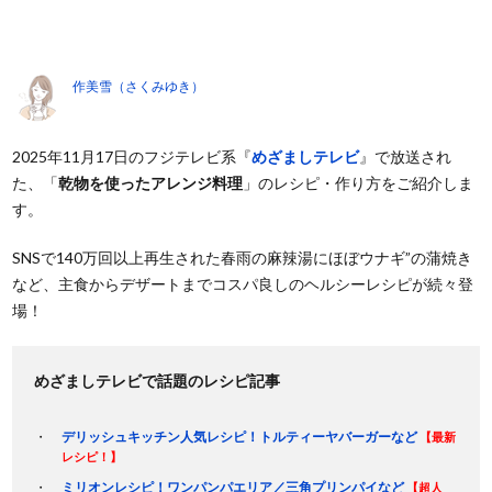
作美雪（さくみゆき）
2025年11月17日のフジテレビ系『
めざましテレビ
』で放送され
た、「
乾物を使ったアレンジ料理
」のレシピ・作り方をご紹介しま
す。
SNSで140万回以上再生された春雨の麻辣湯にほぼウナギ”の蒲焼き
など、主食からデザートまでコスパ良しのヘルシーレシピが続々登
場！
めざましテレビで話題のレシピ記事
デリッシュキッチン人気レシピ！トルティーヤバーガーなど
【最新
レシピ！】
ミリオンレシピ！ワンパンパエリア／三角プリンパイなど
【超人