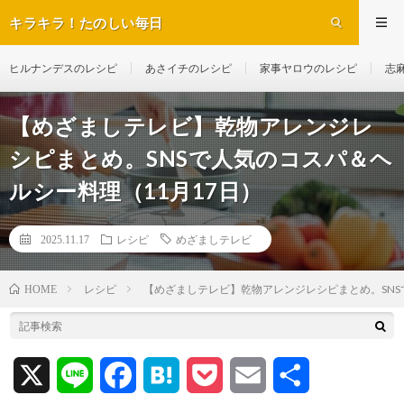
キラキラ！たのしい毎日
ヒルナンデスのレシピ
あさイチのレシピ
家事ヤロウのレシピ
志
【めざましテレビ】乾物アレンジレ
シピまとめ。SNSで人気のコスパ＆ヘ
ルシー料理（11月17日）
2025.11.17
レシピ
めざましテレビ
レシピ
【めざましテレビ】乾物アレンジレシピまとめ。SNS
HOME
X
L
F
H
P
E
共