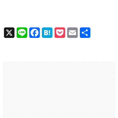
X
L
F
H
P
E
共
i
a
a
o
m
有
n
c
t
c
a
e
e
e
k
i
b
n
e
l
o
a
t
o
k