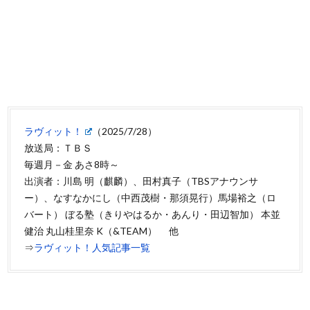
ラヴィット！
（2025/7/28）
放送局：ＴＢＳ
毎週月－金 あさ8時～
出演者：川島 明（麒麟）、田村真子（TBSアナウンサ
ー）、なすなかにし（中西茂樹・那須晃行）馬場裕之（ロ
バート） ぼる塾（きりやはるか・あんり・田辺智加） 本並
健治 丸山桂里奈 K（&TEAM） 他
⇒
ラヴィット！人気記事一覧