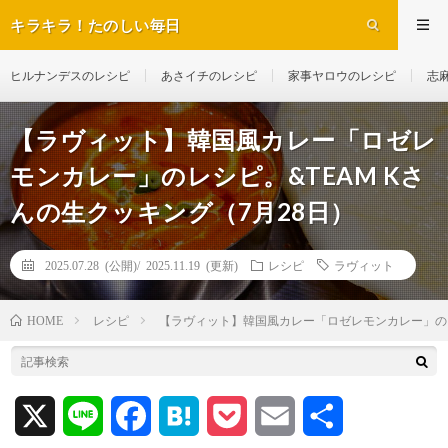
キラキラ！たのしい毎日
ヒルナンデスのレシピ
あさイチのレシピ
家事ヤロウのレシピ
志
【ラヴィット】韓国風カレー「ロゼレ
モンカレー」のレシピ。&TEAM Kさ
んの生クッキング（7月28日）
2025.07.28 (公開)/
2025.11.19 (更新)
レシピ
ラヴィット
レシピ
【ラヴィット】韓国風カレー「ロゼレモンカレー」のレシ
HOME
X
L
F
H
P
E
共