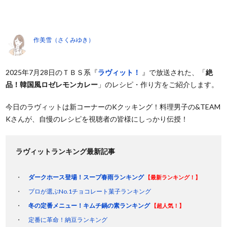
作美雪（さくみゆき）
2025年7月28日のＴＢＳ系『
ラヴィット！
』で放送された、「
絶
品！韓国風ロゼレモンカレー
」のレシピ・作り方をご紹介します。
今日のラヴィットは新コーナーのKクッキング！料理男子の&TEAM
Kさんが、自慢のレシピを視聴者の皆様にしっかり伝授！
ラヴィットランキング最新記事
ダークホース登場！スープ春雨ランキング
【最新ランキング！】
プロが選ぶNo.1チョコレート菓子ランキング
冬の定番メニュー！キムチ鍋の素ランキング
【超人気！】
定番に革命！納豆ランキング