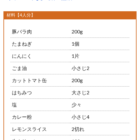
材料【4人分】
豚バラ肉
200g
たまねぎ
1個
にんにく
1片
ごま油
小さじ2
カットトマト缶
200g
はちみつ
大さじ2
塩
少々
カレー粉
小さじ4
レモンスライス
2切れ