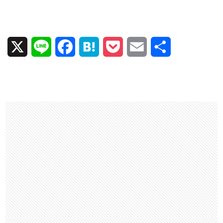
X
L
F
H
P
E
共
i
a
a
o
m
有
n
c
t
c
a
e
e
e
k
i
b
n
e
l
o
a
t
o
k