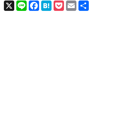
X
L
F
H
P
E
共
i
a
a
o
m
有
n
c
t
c
a
e
e
e
k
i
b
n
e
l
o
a
t
o
k