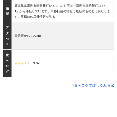
鹿児島県霧島市国分新町846-4このお店は「霧島市国分新町1557-
住
1」から移転しています。※移転前の情報は最新のものとは異なりま
所
す。移転前の店舗情報を見る
ア
ク
国分駅から1,992m
セ
ス
食
べ
3.07
ロ
グ
⇒
食べログで詳しくみる