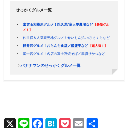
せっかくグルメ一覧
出雲＆相模原グルメ！以久満/童人夢農場など
【最新グル
メ！】
佐世保＆人気観光地グルメ！せいもん払い/ささくらなど
軽井沢グルメ！おらんち食堂／盛盛亭など
【超人気！】
富士宮グルメ！名店の富士宮焼そば／厚切りかつなど
⇒
バナナマンのせっかくグルメ一覧
X
L
F
H
P
E
共