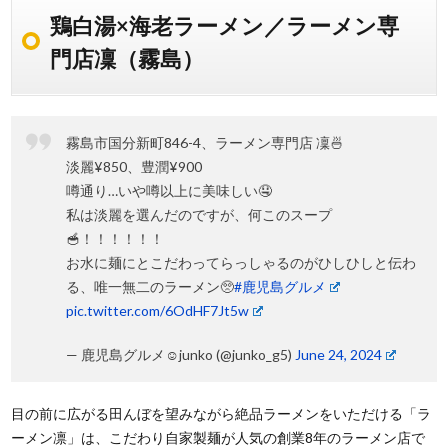
鶏白湯×海老ラーメン／ラーメン専
門店凜（霧島）
霧島市国分新町846-4、ラーメン専門店 凜🍜
淡麗¥850、豊潤¥900
噂通り…いや噂以上に美味しい🤤
私は淡麗を選んだのですが、何このスープ
🥣！！！！！！
お水に麺にとこだわってらっしゃるのがひしひしと伝わ
る、唯一無二のラーメン🥺
#鹿児島グルメ
pic.twitter.com/6OdHF7Jt5w
— 鹿児島グルメ☺︎junko (@junko_g5)
June 24, 2024
目の前に広がる田んぼを望みながら絶品ラーメンをいただける「ラ
ーメン凛」は、こだわり自家製麺が人気の創業8年のラーメン店で