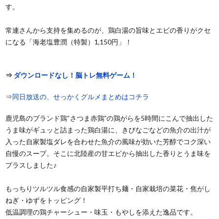
す。
常連さんから支持を集めるのが、鶏白湯の旨味とエビの香りがクセ
になる「海老塩豊潤（特製）1,150円」！
⇒
ダウンロードなし！脳トレ無料ゲーム！
⇒
同日放送の、せっかくグルメまとめはコチラ
鹿児島のブランド鶏“さつま赤鶏”の鶏がらを5時間にこんで抽出した
うま味がギュッと詰まった鶏白湯に、きびなごなどの魚介の出汁が
入った自家製塩ダレを合わせた魚介の風味が効いた芳醇でコク深い
自慢のスープ。そこに北陸産の甘エビから抽出した香りとうま味を
プラスしました♪
もっちりツルツル食感の自家製平打ち麺・自家栽培の菜花・焦がし
ねぎ・ゆずをトッピング！
低温調理の鶏チャーシュー・味玉・もやしを添えた逸品です。