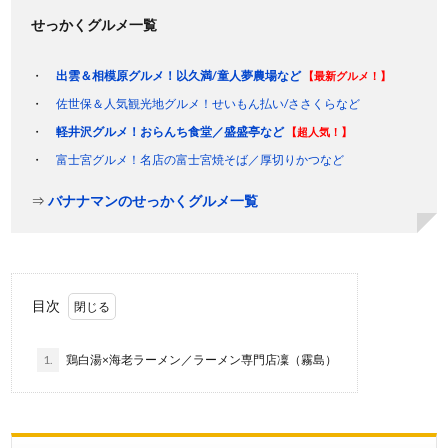
せっかくグルメ一覧
出雲＆相模原グルメ！以久満/童人夢農場など
【最新グルメ！】
佐世保＆人気観光地グルメ！せいもん払い/ささくらなど
軽井沢グルメ！おらんち食堂／盛盛亭など
【超人気！】
富士宮グルメ！名店の富士宮焼そば／厚切りかつなど
⇒
バナナマンのせっかくグルメ一覧
目次
1.
鶏白湯×海老ラーメン／ラーメン専門店凜（霧島）