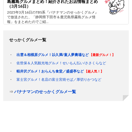
島霧島グルメまとめ！紹介されたお店情報まとめ
（3月16日）
2025年3月16日のTBS系『バナナマンのせっかくグルメ』
で放送された、「静岡県下田市＆鹿児島県霧島グルメ情
報」をまとめたのでご紹...
せっかくグルメ一覧
出雲＆相模原グルメ！以久満/童人夢農場など
【最新グルメ！】
佐世保＆人気観光地グルメ！せいもん払い/ささくらなど
軽井沢グルメ！おらんち食堂／盛盛亭など
【超人気！】
富士宮グルメ！名店の富士宮焼そば／厚切りかつなど
⇒
バナナマンのせっかくグルメ一覧