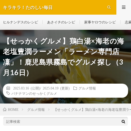
キラキラ！たのしい毎日
ヒルナンデスのレシピ
あさイチのレシピ
家事ヤロウのレシピ
志
【せっかくグルメ】鶏白湯×海老の海
老塩豊潤ラーメン「ラーメン専門店
凜」！鹿児島県霧島でグルメ探し（3
月16日）
2025.03.16 (公開)/
2025.04.19 (更新)
グルメ情報
バナナマンのせっかくグルメ
グルメ情報
【せっかくグルメ】鶏白湯×海老の海老塩豊潤ラー
HOME