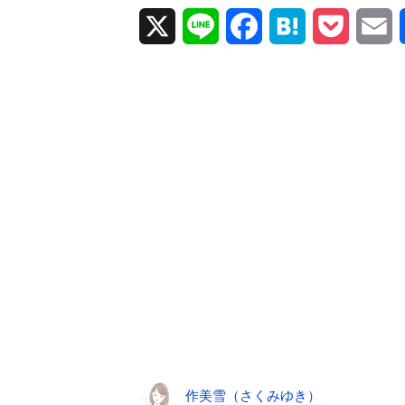
X
L
F
H
P
E
i
a
a
o
m
n
c
t
c
a
e
e
e
k
i
b
n
e
l
o
a
t
o
k
作美雪（さくみゆき）