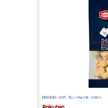
【亀田製菓】120円 堅ぶつ48g 小袋（12袋入）