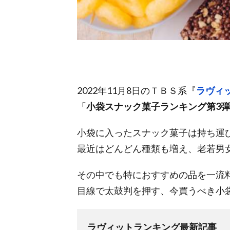
2022年11月8日のＴＢＳ系『
ラヴィ
「
小袋スナック菓子ランキング第3弾
小袋に入ったスナック菓子は持ち運
最近はどんどん種類も増え、老若男
その中でも特におすすめの品を一流
目線で太鼓判を押す、今買うべき小
ラヴィットランキング最新記事