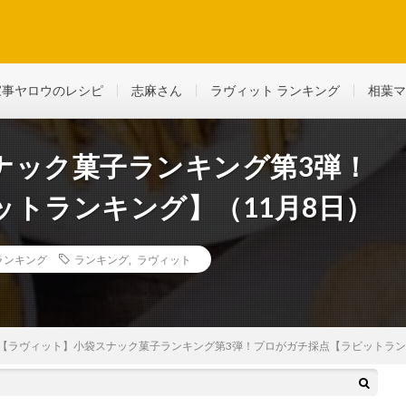
ど、生活に役立つ情報を綴っていきます
家事ヤロウのレシピ
志麻さん
ラヴィット ランキング
相葉マ
ナック菓子ランキング第3弾！
トランキング】（11月8日）
ランキング
ランキング
,
ラヴィット
【ラヴィット】小袋スナック菓子ランキング第3弾！プロがガチ採点【ラビットラン