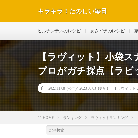
キラキラ！たのしい毎日
テレビで紹介された話題のレシピや美容＆ダイエットな
ヒルナンデスのレシピ
あさイチのレシピ
【ラヴィット】小袋ス
プロがガチ採点【ラビッ
2022.11.08 (公開)/
2023.06.03 (更新)
ラヴィット
ランキング
ラヴィットランキング
HOME