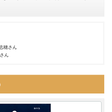
志穂さん
彰さん
）