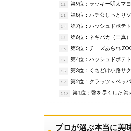
第9位：ラッキー明太マ
1.2.
第8位：ハチ公しっとり
1.3.
第7位：ハッシュドポテト
1.4.
第6位：ネギバカ（三真
1.5.
第5位：チーズあられ Z
1.6.
第4位：ハッシュドポテト
1.7.
第3位：くちどけ小路サク
1.8.
第2位：クラッツ＜ペッ
1.9.
第1位：贅を尽くした 
1.10.
プロが選ぶ本当に美