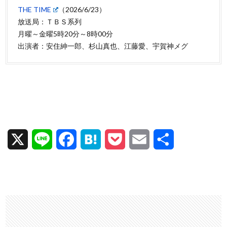
THE TIME
（2026/6/23）
放送局：ＴＢＳ系列
月曜～金曜5時20分～8時00分
出演者：安住紳一郎、杉山真也、江藤愛、宇賀神メグ
X
L
F
H
P
E
共
i
a
a
o
m
有
n
c
t
c
a
e
e
e
k
i
b
n
e
l