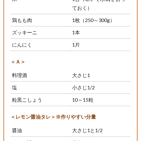
ておく）
鶏もも肉
1枚（250～300g）
ズッキーニ
1本
にんにく
1片
＜Ａ＞
料理酒
大さじ1
塩
小さじ1/2
粒黒こしょう
10～15粒
＜レモン醤油タレ＞※作りやすい分量
醤油
大さじ1と1/2