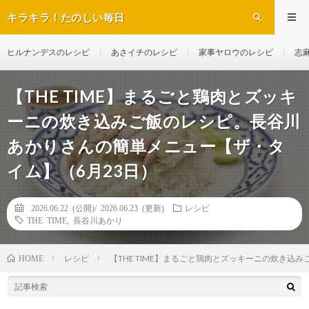
キラキラ！たのしい毎日
ヒルナンデスのレシピ
あさイチのレシピ
家事ヤロウのレシピ
志
【THE TIME】まるごと鶏肉とズッキ
ーニの炊き込みご飯のレシピ。長谷川
あかりさんの簡単メニュー【ザ・タ
イム】（6月23日）
2026.06.22 (公開)/
2026.06.23 (更新)
レシピ
THE TIME
,
長谷川あかり
レシピ
【THE TIME】まるごと鶏肉とズッキーニの炊き込
HOME