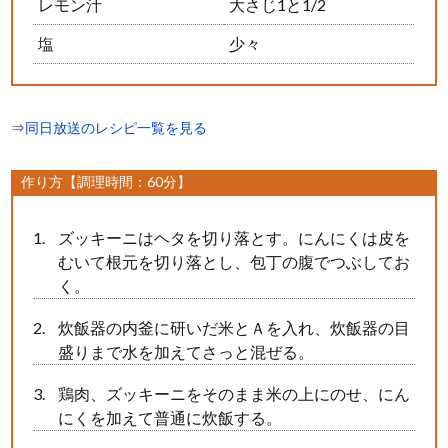
レモン汁
大さじ1と1/2
塩
少々
⇒
同日放送のレシピ一覧を見る
作り方【調理時間：60分】
ズッキーニはヘタを切り落とす。にんにくは皮を
むいて根元を切り落とし、包丁の腹でつぶしてお
く。
炊飯器の内釜に研いだ米とＡを入れ、炊飯器の目
盛りまで水を加えてさっと混ぜる。
鶏肉、ズッキーニをそのまま米の上にのせ、にん
にくを加えて普通に炊飯する。