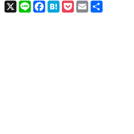
X
L
F
H
P
E
共
i
a
a
o
m
有
n
c
t
c
a
e
e
e
k
i
b
n
e
l
o
a
t
o
k