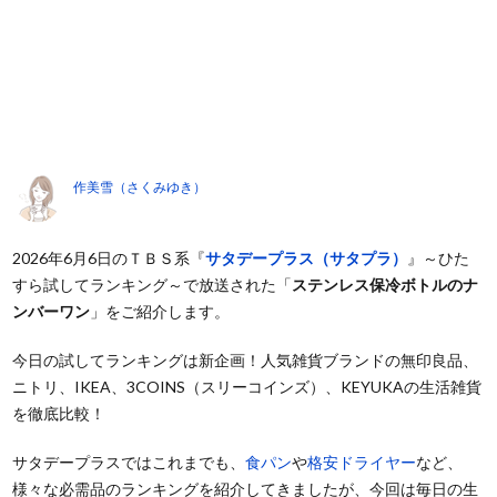
作美雪（さくみゆき）
2026年6月6日のＴＢＳ系『
サタデープラス（サタプラ）
』～ひた
すら試してランキング～で放送された「
ステンレス保冷ボトルのナ
ンバーワン
」をご紹介します。
今日の試してランキングは新企画！人気雑貨ブランドの無印良品、
ニトリ、IKEA、3COINS（スリーコインズ）、KEYUKAの生活雑貨
を徹底比較！
サタデープラスではこれまでも、
食パン
や
格安ドライヤー
など、
様々な必需品のランキングを紹介してきましたが、今回は毎日の生