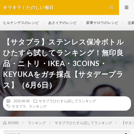
キラキラ！たのしい毎日
ヒルナンデスのレシピ
あさイチのレシピ
家事ヤロウのレシピ
志
【サタプラ】ステンレス保冷ボトル
ひたすら試してランキング！無印良
品・ニトリ・IKEA・3COINS・
KEYUKAをガチ採点【サタデープラ
ス】（6月6日）
2026.06.06
サタプラひたすら試してランキング
サタプラ
,
ランキング
ランキング
サタプラひたすら試してランキング
【サタ
HOME