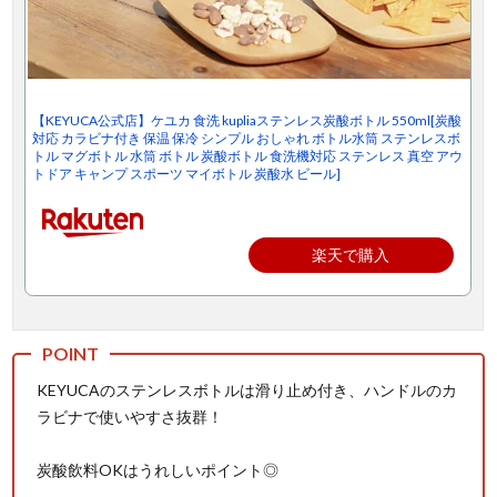
【KEYUCA公式店】ケユカ 食洗 kupliaステンレス炭酸ボトル 550ml[炭酸
対応 カラビナ付き 保温 保冷 シンプル おしゃれ ボトル水筒 ステンレスボ
トル マグボトル 水筒 ボトル 炭酸ボトル 食洗機対応 ステンレス 真空 アウ
トドア キャンプ スポーツ マイボトル 炭酸水 ビール]
楽天で購入
KEYUCAのステンレスボトルは滑り止め付き、ハンドルのカ
ラビナで使いやすさ抜群！
炭酸飲料OKはうれしいポイント◎