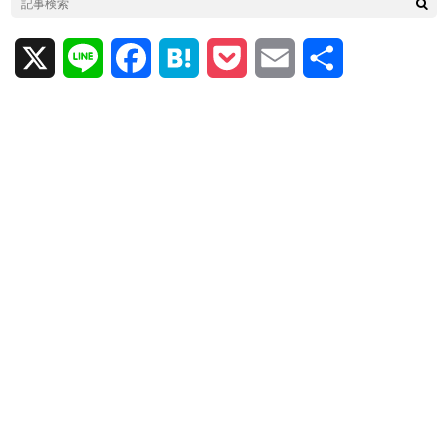
X
L
F
H
P
E
共
i
a
a
o
m
有
n
c
t
c
a
e
e
e
k
i
b
n
e
l
o
a
t
o
k