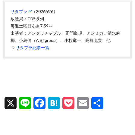
サタプラ
（2026/6/6）
放送局：TBS系列
毎週土曜日あさ7:59～
出演者：アンタッチャブル、正門良規、アンミカ、清水麻
椰、小島健（Aぇǃgroup）、小杉竜一、高橋克実 他
⇒
サタプラ記事一覧
X
L
F
H
P
E
共
i
a
a
o
m
有
n
c
t
c
a