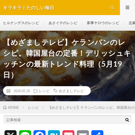
キラキラ！たのしい毎日
ヒルナンデスのレシピ
あさイチのレシピ
家事ヤロウのレシピ
志
【めざましテレビ】ケランパンのレ
シピ。韓国屋台の定番！デリッシュキ
ッチンの最新トレンド料理（5月19
日）
2026.05.19
レシピ
めざましテレビ
レシピ
【めざましテレビ】ケランパンのレシピ。韓国屋台の
HOME