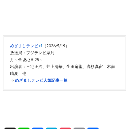
めざましテレビ
（2026/5/19）
放送局：フジテレビ系列
月～金 あさ5:25～
出演者：三宅正治、井上清華、生田竜聖、高杉真宙、木南
晴夏 他
⇒
めざましテレビ人気記事一覧