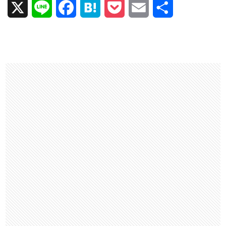
X
L
F
H
P
E
共
i
a
a
o
m
有
n
c
t
c
a
e
e
e
k
i
b
n
e
l
o
a
t
o
k