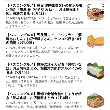
【ベスコングルメ】秩父 濃厚味噌ダレの豚ホルモ
ン焼き「焼屋 峯（やきや みね）」お店情報まと
め。長瀞の名店（3月1日）
2026年3月1日のTBS系『ベスコングルメ』で放送された、
秩父名物・豚のホルモン焼きの名店「焼屋 峯」のお店情報
とオススメメニュー...
【ベスコングルメ】五反田レア・アジフライ「酒
肴あおもん」お店情報まとめ。ケンコバ行きつけ
名酒場（2月22日）
2026年2月22日のTBS系『ベスコングルメ』で放送され
た、グルメタウン五反田の名酒場「酒肴あおもん」のお店
情報とオススメメニュー...
【ベスコングルメ】熱海の活イカ定食「民宿いな
ほ」お店情報まとめ。相模湾の新鮮スルメイカの
名店（2月15日）
2026年2月15日のTBS系『ベスコングルメ』で放送され
た、相模湾で朝どれ！鮮度抜群イカの活き造り定食「民宿
いなほ」のお店情報とオ...
【ベスコングルメ】田端で老舗食堂のしょうが焼
き「動坂食堂」お店情報まとめ（2月8日）
2026年2月8日のTBS系『ベスコングルメ』で放送された、
地元で大人気！田端の老舗食堂「動坂食堂」のお店情報と