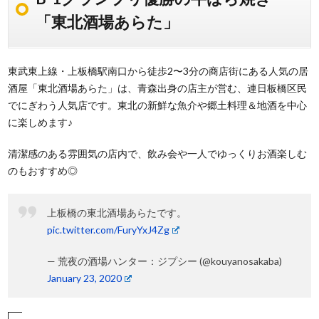
「東北酒場あらた」
東武東上線・上板橋駅南口から徒歩2〜3分の商店街にある人気の居
酒屋「東北酒場あらた」は、青森出身の店主が営む、連日板橋区民
でにぎわう人気店です。東北の新鮮な魚介や郷土料理＆地酒を中心
に楽しめます♪
清潔感のある雰囲気の店内で、飲み会や一人でゆっくりお酒楽しむ
のもおすすめ◎
上板橋の東北酒場あらたです。
pic.twitter.com/FuryYxJ4Zg
— 荒夜の酒場ハンター：ジプシー (@kouyanosakaba)
January 23, 2020