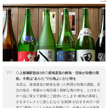
◇上板橋駅徒歩3分◇産地直送の鮮魚・活魚が自慢の酒
処。今夜は“あらた”で心地よいひと時を
当店は、産地直送の鮮魚を使った料理が自慢の酒処。店
主の地元・青森から毎日届く新鮮な海の幸を、とびきり
の一品に変えて皆様にご提供いたします○鮮魚の美味し
さをダイレクトに楽しむなら“お刺身”がおすすめ◎一目
見て“美味しい”！と分かる刺身には、今食べるべき旬魚