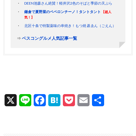
DEEN池森さん絶賛！軽井沢2色のそばと季節の天ぷら
鎌倉で夏野菜のペペロンチーノ！タントタント
【超人
気！】
北区十条で特製薬味の串焼き！もつ焼 碁ゑん（ごえん）
⇒
ベスコングルメ人気記事一覧
X
L
F
H
P
E
共
i
a
a
o
m
有
n
c
t
c
a