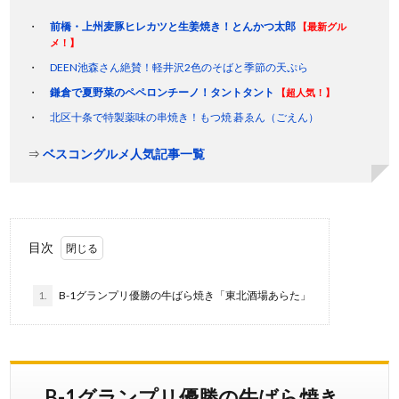
前橋・上州麦豚ヒレカツと生姜焼き！とんかつ太郎
【最新グル
メ！】
DEEN池森さん絶賛！軽井沢2色のそばと季節の天ぷら
鎌倉で夏野菜のペペロンチーノ！タントタント
【超人気！】
北区十条で特製薬味の串焼き！もつ焼 碁ゑん（ごえん）
⇒
ベスコングルメ人気記事一覧
目次
1.
B-1グランプリ優勝の牛ばら焼き「東北酒場あらた」
B-1グランプリ優勝の牛ばら焼き