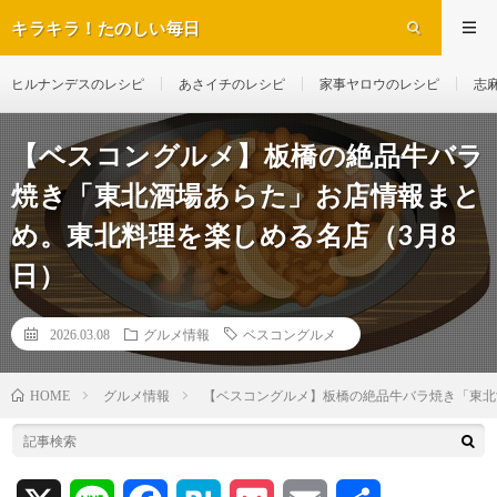
キラキラ！たのしい毎日
ヒルナンデスのレシピ
あさイチのレシピ
家事ヤロウのレシピ
志
【ベスコングルメ】板橋の絶品牛バラ
焼き「東北酒場あらた」お店情報まと
め。東北料理を楽しめる名店（3月8
日）
2026.03.08
グルメ情報
ベスコングルメ
グルメ情報
【ベスコングルメ】板橋の絶品牛バラ焼き「東北
HOME