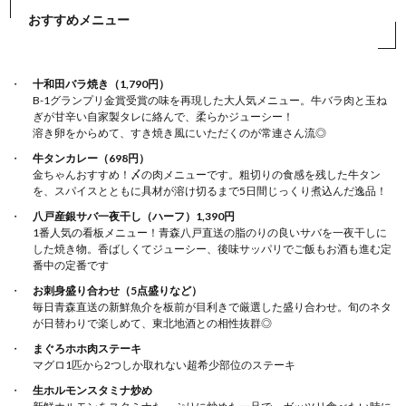
おすすめメニュー
十和田バラ焼き（1,790円）
B-1グランプリ金賞受賞の味を再現した大人気メニュー。牛バラ肉と玉ね
ぎが甘辛い自家製タレに絡んで、柔らかジューシー！
溶き卵をからめて、すき焼き風にいただくのが常連さん流◎
牛タンカレー（698円）
金ちゃんおすすめ！〆の肉メニューです。粗切りの食感を残した牛タン
を、スパイスとともに具材が溶け切るまで5日間じっくり煮込んだ逸品！
八戸産銀サバ一夜干し（ハーフ）1,390円
1番人気の看板メニュー！青森八戸直送の脂のりの良いサバを一夜干しに
した焼き物。香ばしくてジューシー、後味サッパリでご飯もお酒も進む定
番中の定番です
お刺身盛り合わせ（5点盛りなど）
毎日青森直送の新鮮魚介を板前が目利きで厳選した盛り合わせ。旬のネタ
が日替わりで楽しめて、東北地酒との相性抜群◎
まぐろホホ肉ステーキ
マグロ1匹から2つしか取れない超希少部位のステーキ
生ホルモンスタミナ炒め