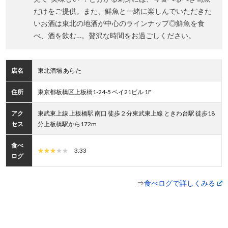
だけをご提供。また、鮮魚と一緒に楽しんでいただきた
いお酒は東北の地酒が中心のラインナップ◎鮮魚を食
べ、酒を飲む…。贅沢な時間をお過ごしください。
店名
東北酒場 あらた
住所
東京都板橋区上板橋1-24-5 ベイ21ビル 1F
アク
東武東上線 上板橋駅 南口 徒歩２分東武東上線 ときわ台駅 徒歩18
セス
分上板橋駅から172m
食べ
3.33
ログ
⇒
食べログで詳しくみる