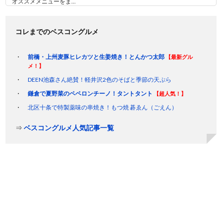
オススメメニューをま...
コレまでのベスコングルメ
前橋・上州麦豚ヒレカツと生姜焼き！とんかつ太郎
【最新グル
メ！】
DEEN池森さん絶賛！軽井沢2色のそばと季節の天ぷら
鎌倉で夏野菜のペペロンチーノ！タントタント
【超人気！】
北区十条で特製薬味の串焼き！もつ焼 碁ゑん（ごえん）
⇒
ベスコングルメ人気記事一覧