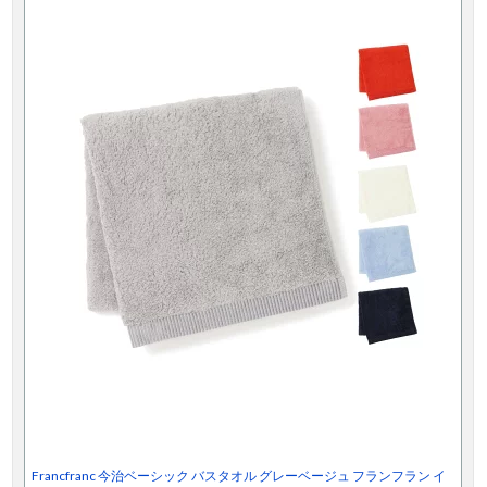
Francfranc 今治ベーシック バスタオル グレーベージュ フランフラン イ