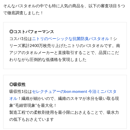
そんなバスタオルの中でも特に人気の商品を、以下の審査項目５つ
で徹底調査しました！
◎コストパフォーマンス
コスパ1位は
ニトリのベーシックな抗菌防臭バスタオル
！シ
リーズ累計2400万枚売り上げたニトリのバスタオルです。南
アジアのタオルメーカーと直接取引することで、品質にこだ
わりながら圧倒的な低価格を実現しました
◎吸収性
吸収性1位は
セレクチュアーのbon moment 今治ミニバスタ
オル
！繊維が細かいので、繊維のスキマが水分を吸い取る現
象“毛細管現象”を最大化！
製造工程での柔軟剤使用を最小限におさえることで、吸水力
の低下もおさえています