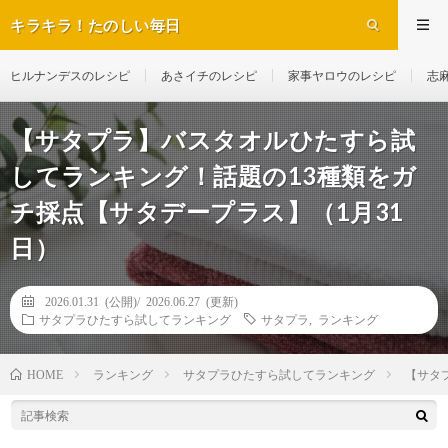
キラキラ！たのしい毎日
ヒルナンデスのレシピ
あさイチのレシピ
家事ヤロウのレシピ
志
【サタプラ】バスタオルひたすら試
してランキング！話題の13種類をガ
チ採点【サタデープラス】（1月31
日）
2026.01.31 (公開)/
2026.06.27 (更新)
サタプラひたすら試してランキング
サタプラ
,
ランキング
ランキング
サタプラひたすら試してランキング
【サタ
HOME