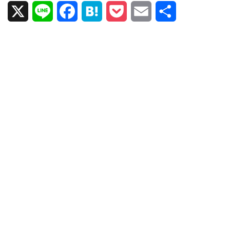
X
L
F
H
P
E
共
i
a
a
o
m
有
n
c
t
c
a
e
e
e
k
i
b
n
e
l
o
a
t
o
k