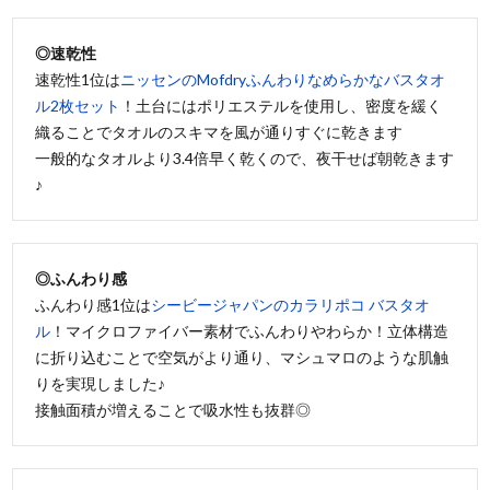
◎速乾性
速乾性1位は
ニッセンのMofdryふんわりなめらかなバスタオ
ル2枚セット
！土台にはポリエステルを使用し、密度を緩く
織ることでタオルのスキマを風が通りすぐに乾きます
一般的なタオルより3.4倍早く乾くので、夜干せば朝乾きます
♪
◎ふんわり感
ふんわり感1位は
シービージャパンのカラリポコ バスタオ
ル
！マイクロファイバー素材でふんわりやわらか！立体構造
に折り込むことで空気がより通り、マシュマロのような肌触
りを実現しました♪
接触面積が増えることで吸水性も抜群◎