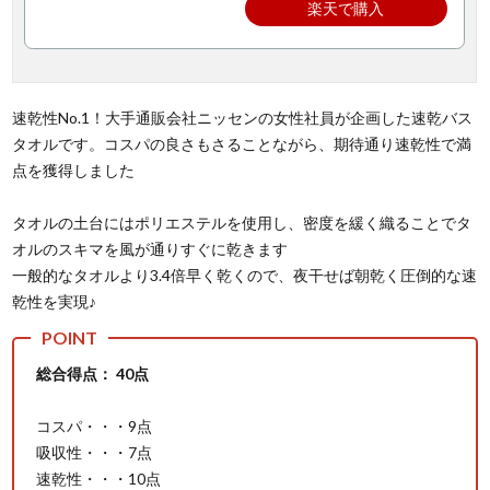
楽天で購入
速乾性No.1！大手通販会社ニッセンの女性社員が企画した速乾バス
タオルです。コスパの良さもさることながら、期待通り速乾性で満
点を獲得しました
タオルの土台にはポリエステルを使用し、密度を緩く織ることでタ
オルのスキマを風が通りすぐに乾きます
一般的なタオルより3.4倍早く乾くので、夜干せば朝乾く圧倒的な速
乾性を実現♪
総合得点： 40点
コスパ・・・9点
吸収性・・・7点
速乾性・・・10点