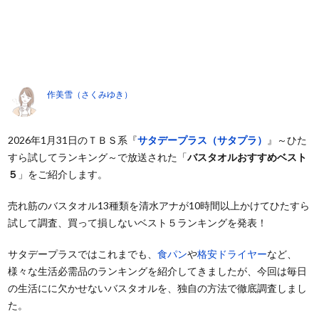
作美雪（さくみゆき）
2026年1月31日のＴＢＳ系『
サタデープラス（サタプラ）
』～ひた
すら試してランキング～で放送された「
バスタオルおすすめベスト
５
」をご紹介します。
売れ筋のバスタオル13種類を清水アナが10時間以上かけてひたすら
試して調査、買って損しないベスト５ランキングを発表！
サタデープラスではこれまでも、
食パン
や
格安ドライヤー
など、
様々な生活必需品のランキングを紹介してきましたが、今回は毎日
の生活にに欠かせないバスタオルを、独自の方法で徹底調査しまし
た。