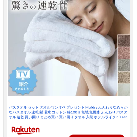
バスタオル セット タオル ワンオペ プレゼント Mofdry ふんわりなめらか
なバスタオル 速乾 髪 吸水 コットン 綿100％ 無地 無撚糸 ふんわり バスタ
オル 速乾 買い回り まとめ買い 買い回り タオル 入院 ホテルライク nissen