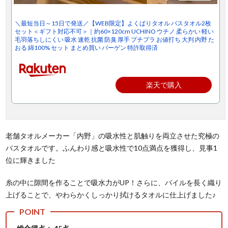
＼最短当日～15日で発送／【WEB限定】よくばりタオル バスタオル2枚
セット＜ギフト対応不可＞｜約60×120cm UCHINO ウチノ 柔らかい 軽い
毛羽落ちしにくい 吸水 速乾 抗菌 防臭 厚手 プチプラ お値打ち 大判 内野 た
おる 綿100% セット まとめ買い バーゲン 特許取得済
楽天で購入
老舗タオルメーカー「内野」の吸水性と肌触りを両立させた究極の
バスタオルです。ふんわり感と吸水性で10点満点を獲得し、見事1
位に輝きました
糸の中に隙間を作ることで吸水力がUP！さらに、パイルを長く織り
上げることで、やわらかくしっかり拭けるタオルに仕上げました♪