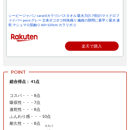
シービージャパン carari(カラリ) バスタオル 吸水力[5.7倍]のマイクロフ
ァイバー poco グレー 立体ポコポコ特殊織り 繊維の隙間に素早く吸水 速
乾 マシュマロ肌触り 60×120cm カラリポコ
楽天で購入
総合得点： 41点
コスパ・・・8点
吸収性・・・7点
速乾性・・・8点
ふんわり感・・・10点
耐久性・・・8点