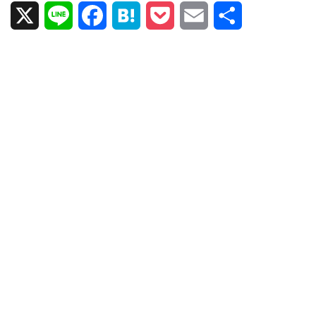
X
L
F
H
P
E
共
i
a
a
o
m
有
n
c
t
c
a
e
e
e
k
i
b
n
e
l
o
a
t
o
k