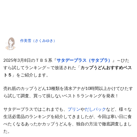
作美雪（さくみゆき）
2025年3月8日のＴＢＳ系『
サタデープラス（サタプラ）
』～ひた
すら試してランキング～で放送された「
カップうどんおすすめベス
ト５
」をご紹介します。
売れ筋のカップうどん13種類を清水アナが10時間以上かけてひたす
ら試して調査、買って損しないベスト５ランキングを発表！
サタデープラスではこれまでも、
プリン
や
だしパック
など、様々な
生活必需品のランキングを紹介してきましたが、今回は寒い日に食
べたくなるあったかカップうどんを、独自の方法で徹底調査しまし
た。