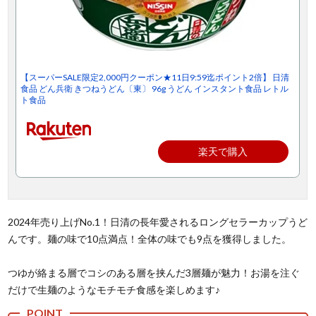
【スーパーSALE限定2,000円クーポン★11日9:59迄ポイント2倍】 日清
食品 どん兵衛 きつねうどん〔東〕 96g うどん インスタント食品 レトル
ト食品
楽天で購入
2024年売り上げNo.1！日清の長年愛されるロングセラーカップうど
んです。麺の味で10点満点！全体の味でも9点を獲得しました。
つゆが絡まる層でコシのある層を挟んだ3層麺が魅力！お湯を注ぐ
だけで生麺のようなモチモチ食感を楽しめます♪