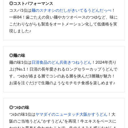
◎コストパフォーマンス
コスパ1位は
麺のスナオシのだしがきいてるうどんだっぺ
！
一杯84！歯ごたえの良い麺やカツオベースのつゆなど、味に
こだわりながらも製造をオートメーション化して低価格を実
現しました♪
◎麺の味
麺の味1位は
日清食品のどん兵衛きつねうどん
！2024年売り
上げNo.1！日清の長年愛されるロングセラーカップうどんで
す。つゆが絡まる層でコシのある層を挟んだ3層麺が魅力！
お湯を注ぐだけで生麺のようなモチモチ食感を楽しめます♪
◎つゆの味
つゆの味1位は
ヤマダイのニュータッチ大阪かすうどん
！大
阪のご当地うどん“かすうどん”を再現！牛エキスをベースに
かつおと昆布を合わせたことで、牛のうまみを感じながらも