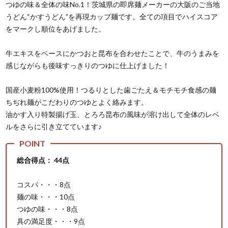
つゆの味＆全体の味No.1！茨城県の即席麺メーカーの大阪のご当地
うどん“かすうどん”を再現カップ麺です。全ての項目でハイスコア
をマークし順位をあげました。
牛エキスをベースにかつおと昆布を合わせたことで、牛のうまみを
感じながらも後味すっきりのつゆに仕上げました！
国産小麦粉100%使用！つるりとした歯ごたえ＆モチモチ食感の麺
ちぢれ麺がこだわりのつゆとよく絡みます。
油かす入り特製揚げ玉、とろろ昆布の風味が溶け出して全体のレベ
ルをさらに引き立てています♪
総合得点： 44点
コスパ・・・8点
麺の味・・・10点
つゆの味・・・8点
具の満足度・・・9点