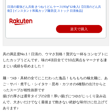
日清の最強どん兵衛 きつねうどん ケース(93g*12食入)【日清のどん兵
衛】[インスタント和風カップ麺 防災 ストック 日清食品]
楽天で購入
具の満足度No.1！日清の、ウマさ別格！贅沢な一杯をコンセプトに
したカップうどんです。味の4項目全てで10点満点をマークする凄
まじい成績を収めました！
麺・つゆ・具材の全てにこだわった逸品！もちもちの極太麺に、あ
ご・サバ・煮干し・シイタケ・昆布・カツオの6種類の出汁からと
ったスープが相性抜群です
揚げの厚さは通常タイプの2倍！厚い揚げにつゆがじっくり染み込
んで、大きいだけでなく最後まで飽きない絶妙な味付けに仕上げて
あります♪