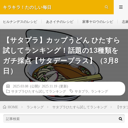
キラキラ！たのしい毎日
ヒルナンデスのレシピ
あさイチのレシピ
家事ヤロウのレシピ
志
【サタプラ】カップうどん ひたすら
試してランキング！話題の13種類を
ガチ採点【サタデープラス】（3月8
日）
2025.03.08 (公開)/
2025.11.19 (更新)
サタプラひたすら試してランキング
サタプラ
,
ランキング
ランキング
サタプラひたすら試してランキング
【サタ
HOME