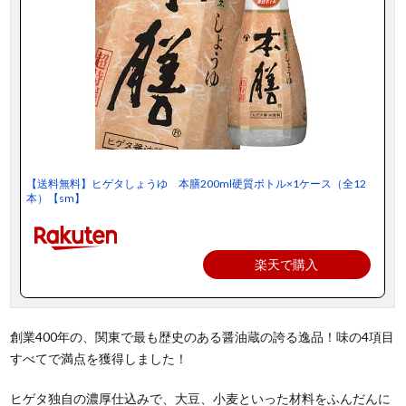
【送料無料】ヒゲタしょうゆ 本膳200ml硬質ボトル×1ケース（全12
本）【sm】
楽天で購入
創業400年の、関東で最も歴史のある醤油蔵の誇る逸品！味の4項目
すべてで満点を獲得しました！
ヒゲタ独自の濃厚仕込みで、大豆、小麦といった材料をふんだんに