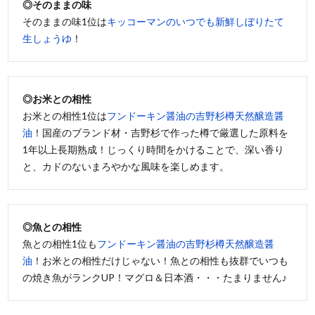
◎そのままの味
そのままの味1位は
キッコーマンのいつでも新鮮しぼりたて
生しょうゆ
！
◎お米との相性
お米との相性1位は
フンドーキン醤油の吉野杉樽天然醸造醤
油
！国産のブランド材・吉野杉で作った樽で厳選した原料を
1年以上長期熟成！じっくり時間をかけることで、深い香り
と、カドのないまろやかな風味を楽しめます。
◎魚との相性
魚との相性1位も
フンドーキン醤油の吉野杉樽天然醸造醤
油
！お米との相性だけじゃない！魚との相性も抜群でいつも
の焼き魚がランクUP！マグロ＆日本酒・・・たまりません♪