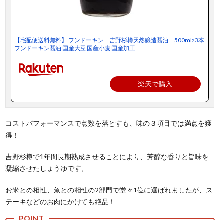
【宅配便送料無料】 フンドーキン 吉野杉樽天然醸造醤油 500ml×3本
フンドーキン醤油 国産大豆 国産小麦 国産加工
楽天で購入
コストパフォーマンスで点数を落とすも、味の３項目では満点を獲
得！
吉野杉樽で1年間長期熟成させることにより、芳醇な香りと旨味を
凝縮させたしょうゆです。
お米との相性、魚との相性の2部門で堂々1位に選ばれましたが、ス
テーキなどのお肉にかけても絶品！