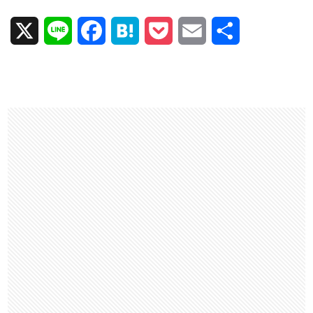
X
L
F
H
P
E
共
i
a
a
o
m
有
n
c
t
c
a
e
e
e
k
i
b
n
e
l
o
a
t
o
k