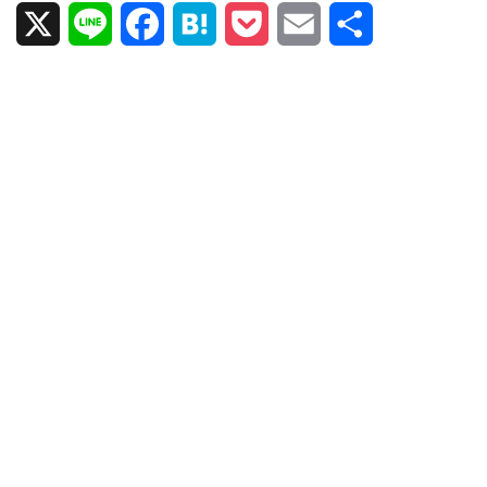
X
L
F
H
P
E
共
i
a
a
o
m
有
n
c
t
c
a
e
e
e
k
i
b
n
e
l
o
a
t
o
k