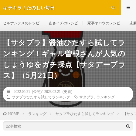
キラキラ！たのしい毎日
ヒルナンデスのレシピ
あさイチのレシピ
家事ヤロウのレシピ
志
【サタプラ】醤油ひたすら試してラ
ンキング！ギャル曽根さんが人気の
しょうゆをガチ採点【サタデープラ
ス】（5月21日）
2022.05.21 (公開)/
2023.02.21 (更新)
サタプラひたすら試してランキング
サタプラ
,
ランキング
ランキング
サタプラひたすら試してランキング
【サタ
HOME