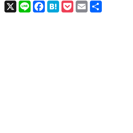
X
L
F
H
P
E
共
i
a
a
o
m
有
n
c
t
c
a
e
e
e
k
i
b
n
e
l
o
a
t
o
k