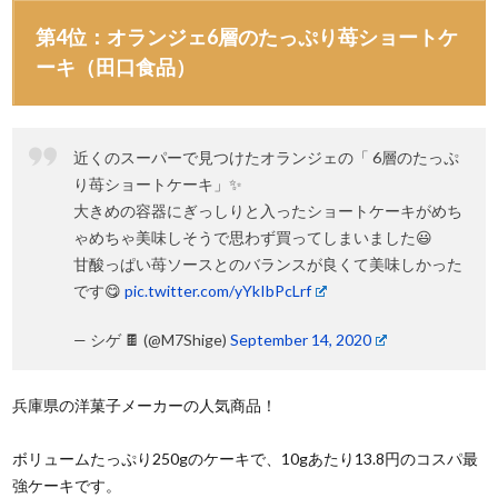
第4位：オランジェ6層のたっぷり苺ショートケ
ーキ（田口食品）
近くのスーパーで見つけたオランジェの「 6層のたっぷ
り苺ショートケーキ」✨
大きめの容器にぎっしりと入ったショートケーキがめち
ゃめちゃ美味しそうで思わず買ってしまいました😃
甘酸っぱい苺ソースとのバランスが良くて美味しかった
です😋
pic.twitter.com/yYkIbPcLrf
— シゲ 🍫 (@M7Shige)
September 14, 2020
兵庫県の洋菓子メーカーの人気商品！
ボリュームたっぷり250gのケーキで、10gあたり13.8円のコスパ最
強ケーキです。