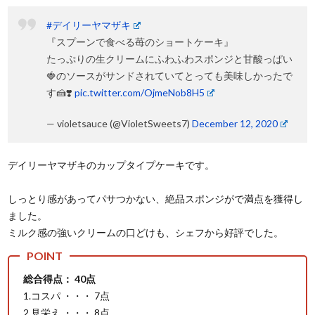
#デイリーヤマザキ
『スプーンで食べる苺のショートケーキ』
たっぷりの生クリームにふわふわスポンジと甘酸っぱい
🍓のソースがサンドされていてとっても美味しかったで
す🍰❣️
pic.twitter.com/OjmeNob8H5
— violetsauce (@VioletSweets7)
December 12, 2020
デイリーヤマザキのカップタイプケーキです。
しっとり感があってパサつかない、絶品スポンジがで満点を獲得し
ました。
ミルク感の強いクリームの口どけも、シェフから好評でした。
総合得点： 40点
1.コスパ ・・・ 7点
2.見栄え ・・・ 8点