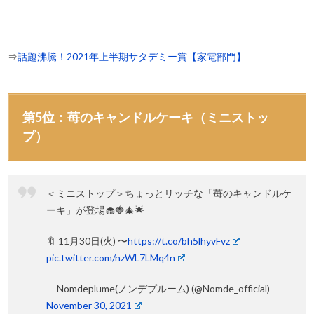
⇒
話題沸騰！2021年上半期サタデミー賞【家電部門】
第5位：苺のキャンドルケーキ（ミニストッ
プ）
＜ミニストップ＞ちょっとリッチな「苺のキャンドルケ
ーキ」が登場🧁🍓🎄🌟
🔖 11月30日(火) 〜
https://t.co/bh5lhyvFvz
pic.twitter.com/nzWL7LMq4n
— Nomdeplume(ノンデプルーム) (@Nomde_official)
November 30, 2021