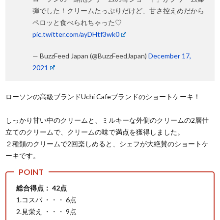
弾でした！クリームたっぷりだけど、甘さ控えめだから
ペロッと食べられちゃった♡
pic.twitter.com/ayDHtf3wk0
— BuzzFeed Japan (@BuzzFeedJapan)
December 17,
2021
ローソンの高級ブランドUchi Cafeブランドのショートケーキ！
しっかり甘い中のクリームと、ミルキーな外側のクリームの2層仕
立てのクリームで、クリームの味で満点を獲得しました。
２種類のクリームで2回楽しめると、シェフが大絶賛のショートケ
ーキです。
総合得点： 42点
1.コスパ ・・・ 6点
2.見栄え ・・・ 9点