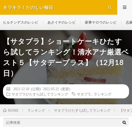
キラキラ！たのしい毎日
ヒルナンデスのレシピ
あさイチのレシピ
家事ヤロウのレシピ
志
【サタプラ】ショートケーキひたす
ら試してランキング！清水アナ厳選ベ
スト５【サタデープラス】（12月18
日）
2021.12.18 (公開)/
2022.05.22 (更新)
サタプラひたすら試してランキング
サタプラ
,
ランキング
ランキング
サタプラひたすら試してランキング
【サタ
HOME