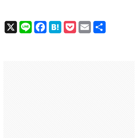
X
L
F
H
P
E
共
i
a
a
o
m
有
n
c
t
c
a
e
e
e
k
i
b
n
e
l
o
a
t
o
k