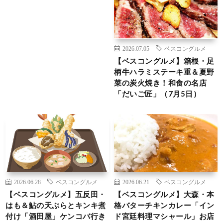
2026.07.05
ベスコングルメ
【ベスコングルメ】箱根・足
柄牛ハラミステーキ重＆夏野
菜の炭火焼き！和食の名店
「だいご匠」（7月5日）
2026.06.28
ベスコングルメ
2026.06.21
ベスコングルメ
【ベスコングルメ】五反田・
【ベスコングルメ】大森・本
はも＆鮎の天ぷらとキンキ煮
格バターチキンカレー「イン
付け「酒田屋」ケンコバ行き
ド宮廷料理マシャール」お店