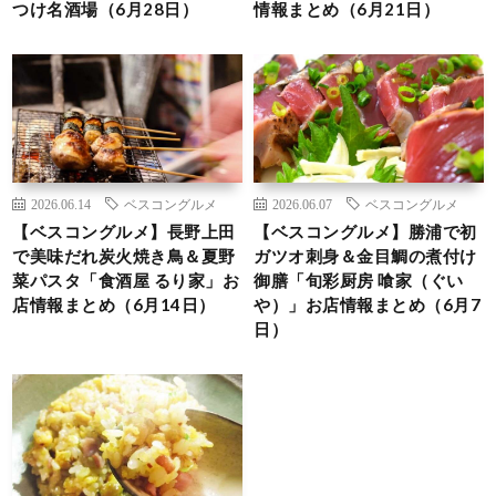
つけ名酒場（6月28日）
情報まとめ（6月21日）
2026.06.14
ベスコングルメ
2026.06.07
ベスコングルメ
【ベスコングルメ】長野上田
【ベスコングルメ】勝浦で初
で美味だれ炭火焼き鳥＆夏野
ガツオ刺身＆金目鯛の煮付け
菜パスタ「食酒屋 るり家」お
御膳「旬彩厨房 喰家（ぐい
店情報まとめ（6月14日）
や）」お店情報まとめ（6月7
日）