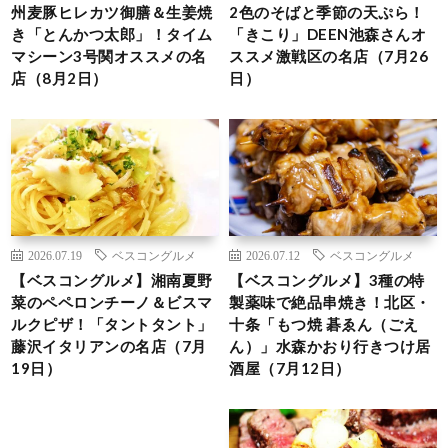
州麦豚ヒレカツ御膳＆生姜焼
2色のそばと季節の天ぷら！
き「とんかつ太郎」！タイム
「きこり」DEEN池森さんオ
マシーン3号関オススメの名
ススメ激戦区の名店（7月26
店（8月2日）
日）
2026.07.19
ベスコングルメ
2026.07.12
ベスコングルメ
【ベスコングルメ】湘南夏野
【ベスコングルメ】3種の特
菜のペペロンチーノ＆ビスマ
製薬味で絶品串焼き！北区・
ルクピザ！「タントタント」
十条「もつ焼 碁ゑん（ごえ
藤沢イタリアンの名店（7月
ん）」水森かおり行きつけ居
19日）
酒屋（7月12日）