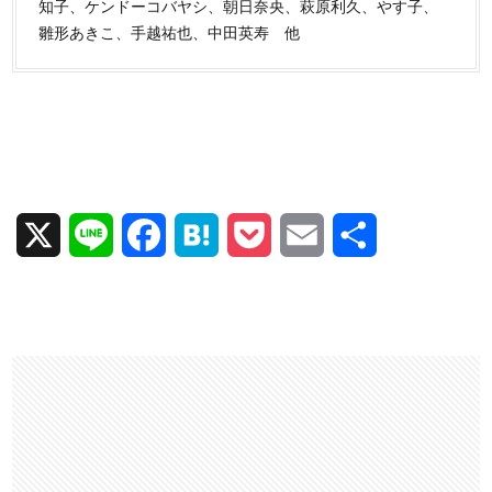
知子、ケンドーコバヤシ、朝日奈央、萩原利久、やす子、
雛形あきこ、手越祐也、中田英寿 他
X
L
F
H
P
E
共
i
a
a
o
m
有
n
c
t
c
a
e
e
e
k
i
b
n
e
l
o
a
t