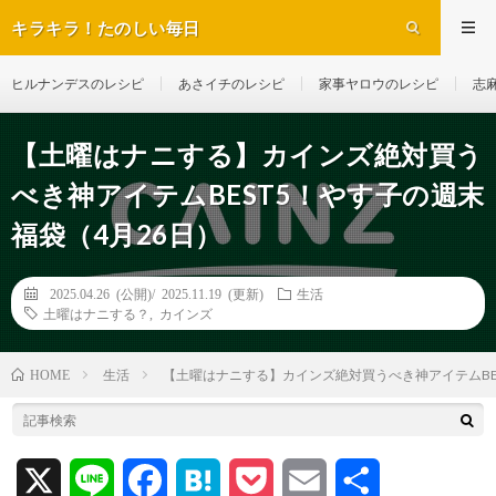
キラキラ！たのしい毎日
ヒルナンデスのレシピ
あさイチのレシピ
家事ヤロウのレシピ
志
【土曜はナニする】カインズ絶対買う
べき神アイテムBEST5！やす子の週末
福袋（4月26日）
2025.04.26 (公開)/
2025.11.19 (更新)
生活
土曜はナニする？
,
カインズ
生活
【土曜はナニする】カインズ絶対買うべき神アイテムBES
HOME
X
L
F
H
P
E
共