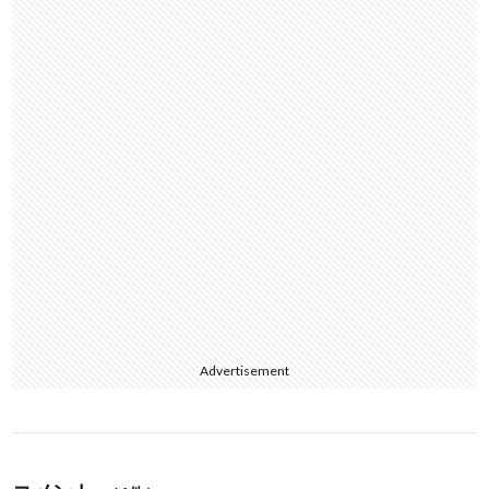
o
k
Advertisement