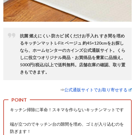
抗菌 燃えにくい 防カビ 拭くだけお手入れ すき間を埋め
るキッチンマット L-Fit ベージュ 約45×120cmをお探し
なら、ホームセンターのカインズ公式通販サイト。くら
しに役⽴つオリジナル商品・お買得品を豊富に品揃え。
5000円(税込)以上で送料無料。店舗在庫の確認、取り置
きもできます。
⇒
公式通販サイトでお取り寄せする
キッチン掃除に革命！スキマを作らないキッチンマットです
端が立つのでキッチン台の隙間を埋め、ゴミが入り込むのを
防ぎます！