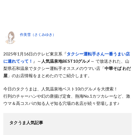
作美雪（さくみゆき）
2025年1月16日のテレビ東京系『
タクシー運転手さん一番うまい店
に連れてって！
』～
人気温泉地BEST10グルメ
～ で放送された、山
梨県石和温泉でタクシー運転手オススメのウマい店「
中華そば わだ
屋
」のお店情報をまとめたのでご紹介します。
今日のタクうまは、人気温泉地ベスト10のグルメを大捜索！
行列のチャーハンや幻の唐揚げ定食、熱海No.1カツカレーなど、激
ウマ＆高コスパの知る人ぞ知る穴場の名店が続々登場します♪
タクうま人気記事