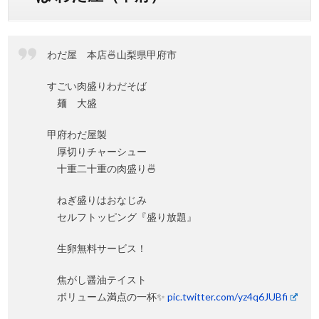
わだ屋 本店🍜山梨県甲府市
すごい肉盛りわだそば
麺 大盛
甲府わだ屋製
厚切りチャーシュー
十重二十重の肉盛り🍜
ねぎ盛りはおなじみ
セルフトッピング『盛り放題』
生卵無料サービス！
焦がし醤油テイスト
ボリューム満点の一杯✨
pic.twitter.com/yz4q6JUBfi