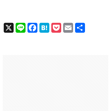
X
L
F
H
P
E
共
i
a
a
o
m
有
n
c
t
c
a
e
e
e
k
i
b
n
e
l
o
a
t
o
k