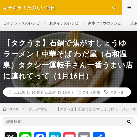
キラキラ！たのしい毎日
ヒルナンデスのレシピ
あさイチのレシピ
家事ヤロウのレシピ
志
【タクうま】石鍋で焦がすしょうゆ
ラーメン！中華そば わだ屋（石和温
泉）タクシー運転手さん一番うまい店
に連れてって（1月16日）
2025.01.16 (公開)/
2025.04.19 (更新)
グルメ情報
タクうま
グルメ情報
【タクうま】石鍋で焦がすしょうゆラーメン！中
HOME