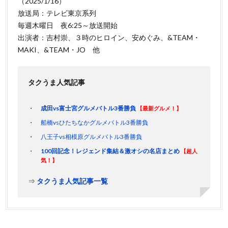
（2025/1/16）
放送局：テレビ東京系列
毎週木曜日 夜6:25～放送開始
出演者：吉村崇、３時のヒロイン、安めぐみ、&TEAM・
MAKI、&TEAM・JO 他
タクうま人気記事
成田vs富士宮グルメバトル3番勝負
【最新グルメ！】
船橋vsひたちなかグルメバトル3番勝負
八王子vs相模原グルメバトル3番勝負
100回記念！レジェンド集結＆激オシの名店まとめ
【超人
気！】
⇒
タクうま人気記事一覧