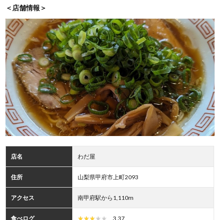
＜店舗情報＞
店名
わだ屋
住所
山梨県甲府市上町2093
アクセス
南甲府駅から1,110m
食べログ
3.37