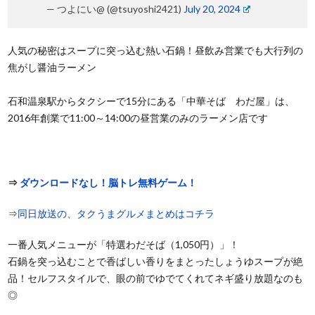
— つよにい@ (@tsuyoshi2421)
July 20, 2024
人気の秘密はスープに突っ込む熱い石鍋！昼飲み営業でも大行列の
焦がし醤油ラーメン
石和温泉駅からタクシーで15分にある「中華そば わだ屋」は、
2016年創業で11:00～14:00の昼営業のみのラーメン店です
⇒
ダウンロードなし！脳トレ無料ゲーム！
⇒
同日放送の、タクうまグルメまとめはコチラ
一番人気メニューが「特選わだそば（1,050円）」！
石鍋を突っ込むことで香ばしい香りをまとったしょうゆスープが絶
品！セルフスタイルで、眼の前でゆでてくれてネギ盛り放題なのも
◎