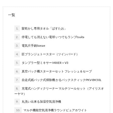
一覧
1.
髪乾かし専用タオル「ぱすたお」
2.
停電しても消えない電球 いつでもランプtsuita
3.
電気片手鍋Sonae
4.
匠ブランジェトースター（ツインバード）
5.
タンブラー型ミキサー MIXER＋V3
6.
真空パック機スターターセット フレッシュ＆セーブ
7.
自走式紙パック式掃除機 かるパックスティックPKV-BK50L
8.
充電式ハンディクリーナー マルチツールセット（アイリスオ
ーヤマ）
9.
丸洗い出来る加湿空気清浄機
10.
マルチ機能空気清浄機ラウンドピュアホワイト