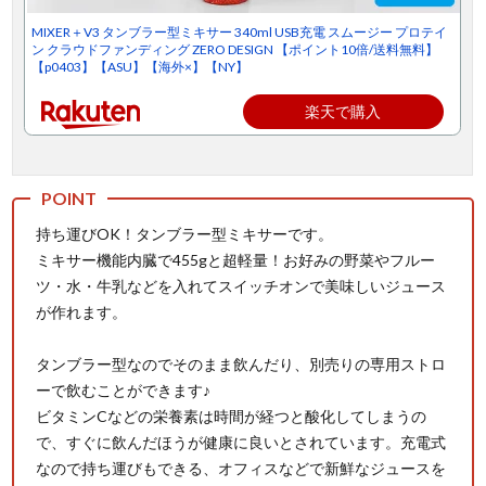
MIXER＋V3 タンブラー型ミキサー 340ml USB充電 スムージー プロテイ
ン クラウドファンディング ZERO DESIGN 【ポイント10倍/送料無料】
【p0403】【ASU】【海外×】【NY】
楽天で購入
持ち運びOK！タンブラー型ミキサーです。
ミキサー機能内臓で455gと超軽量！お好みの野菜やフルー
ツ・水・牛乳などを入れてスイッチオンで美味しいジュース
が作れます。
タンブラー型なのでそのまま飲んだり、別売りの専用ストロ
ーで飲むことができます♪
ビタミンCなどの栄養素は時間が経つと酸化してしまうの
で、すぐに飲んだほうが健康に良いとされています。充電式
なので持ち運びもできる、オフィスなどで新鮮なジュースを