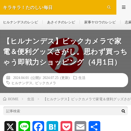
キラキラ！たのしい毎日
ヒルナンデスのレシピ
あさイチのレシピ
家事ヤロウのレシピ
志
【ヒルナンデス】ビックカメラで家
電＆便利グッズさがし。思わず買っち
ゃう即戦力ショッピング（4月1日）
2024.04.01 (公開)/
2024.07.25 (更新)
生活
ヒルナンデス
,
ビックカメラ
生活
【ヒルナンデス】ビックカメラで家電＆便利グッズさが
HOME
X
L
F
H
P
E
共