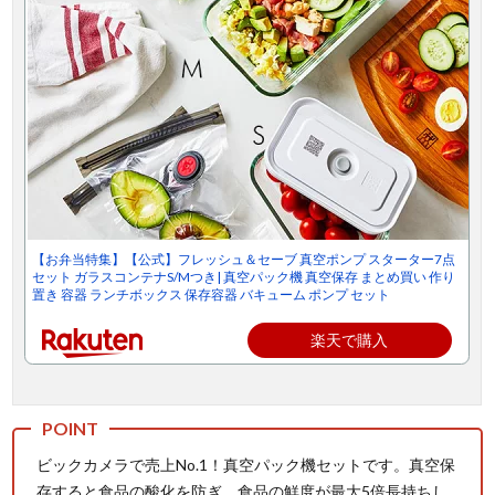
【お弁当特集】【公式】フレッシュ＆セーブ 真空ポンプ スターター7点
セット ガラスコンテナS/Mつき| 真空パック機 真空保存 まとめ買い 作り
置き 容器 ランチボックス 保存容器 バキューム ポンプ セット
楽天で購入
ビックカメラで売上No.1！真空パック機セットです。真空保
存すると食品の酸化を防ぎ、食品の鮮度が最大5倍長持ちし