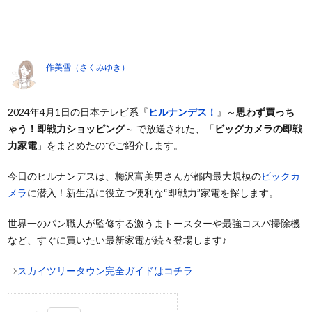
作美雪（さくみゆき）
2024年4月1日の日本テレビ系『
ヒルナンデス！
』～
思わず買っち
ゃう！即戦力ショッピング
～ で放送された、「
ビッグカメラの即戦
力家電
」をまとめたのでご紹介します。
今日のヒルナンデスは、梅沢富美男さんが都内最大規模の
ビックカ
メラ
に潜入！新生活に役立つ便利な“即戦力”家電を探します。
世界一のパン職人が監修する激うまトースターや最強コスパ掃除機
など、すぐに買いたい最新家電が続々登場します♪
⇒
スカイツリータウン完全ガイドはコチラ