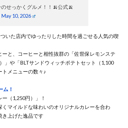
ンのせっかくグルメ！！🍌公式🍌
)
May 10, 2026
、おちついた店内でゆったりした時間を過ごせる人気の喫
ヒーと、コーヒーと相性抜群の「佐世保レモンステ
）」や「BLTサンドウィッチポテトセット（1,100
ートメニューの数々♪
ーム！
（1,250円）」！
深くマイルドな味わいのオリジナルカレーを合わ
焼き上げた逸品です