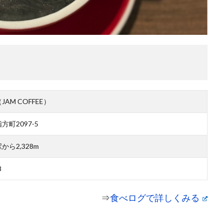
AM COFFEE）
町2097-5
ら2,328m
8
⇒
食べログで詳しくみる