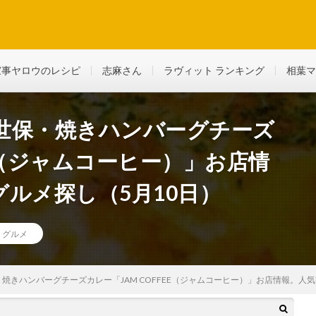
ど、生活に役立つ情報を綴っていきます
家事ヤロウのレシピ
志麻さん
ラヴィット ランキング
相葉マ
世保・焼きハンバーグチーズ
EE（ジャムコーヒー）」お店情
ルメ探し（5月10日）
くグルメ
焼きハンバーグチーズカレー「JAM COFFEE（ジャムコーヒー）」お店情報。人気