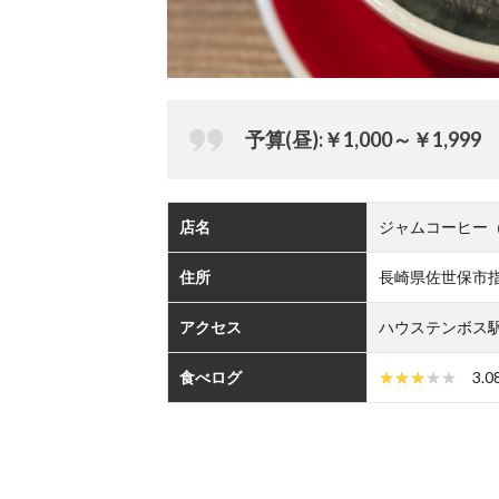
予算(昼):￥1,000～￥1,999
店名
ジャムコーヒー（J
住所
長崎県佐世保市指方
アクセス
ハウステンボス駅か
食べログ
3.0