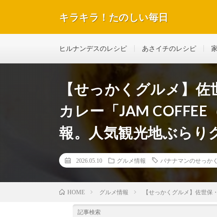
キラキラ！たのしい毎日
テレビで紹介された話題のレシピや美容＆ダイエットな
ヒルナンデスのレシピ
あさイチのレシピ
【せっかくグルメ】佐
カレー「JAM COFF
報。人気観光地ぶらりグ
2026.05.10
グルメ情報
バナナマンのせっか
グルメ情報
【せっかくグルメ】佐世保・
HOME