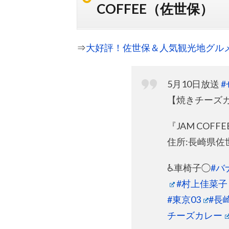
COFFEE（佐世保）
⇒
大好評！佐世保＆人気観光地グル
5月10日放送
【焼きチーズカレ
『JAM COFF
住所:長崎県佐世
♿車椅子◯
#バ
#村上佳菜子
#東京03
#長
チーズカレー