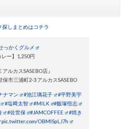
メ探しまとめはコチラ
#せっかくグルメ
ー】1,250円
EE アルカスSASEBO店』
保市三浦町2-3 アルカスSASEBO
ナナマン
#池江璃花子
#平野美宇
#塩﨑太智
#MILK
#飯塚悟志
崎
#佐世保
#JAMCOFFEE
#焼き
pic.twitter.com/OBMISpLJ7h