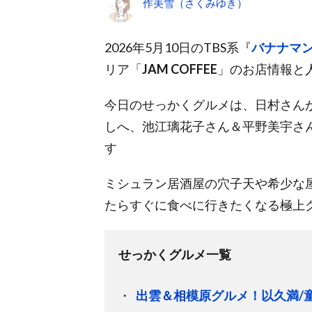
作美雪（さくみゆき）
2026年5月10日のTBS系『
バナナマ
リア「
JAM COFFEE
」のお店情報と
今日のせっかくグルメは、日村さん
しへ、池江璃花子さん＆平野美宇さ
す
ミシュラン居酒屋の穴子天や希少な
たらすぐに食べに行きたくなる極上
せっかくグルメ一覧
出雲＆相模原グルメ！以久満/